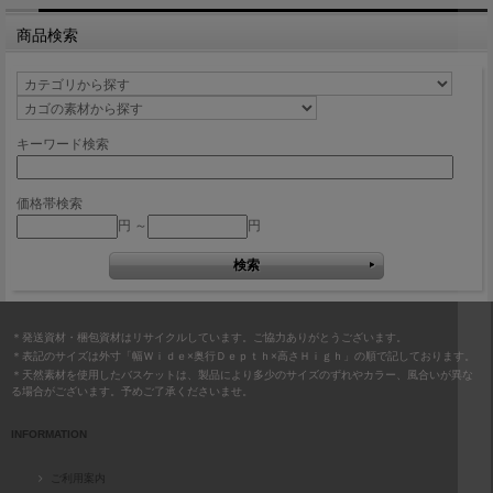
商品検索
キーワード検索
価格帯検索
円 ～
円
＊発送資材・梱包資材はリサイクルしています。ご協力ありがとうございます。
＊表記のサイズは外寸「幅Ｗｉｄｅ×奥行Ｄｅｐｔｈ×高さＨｉｇｈ」の順で記しております。
＊天然素材を使用したバスケットは、製品により多少のサイズのずれやカラー、風合いが異な
る場合がございます。予めご了承くださいませ。
INFORMATION
ご利用案内