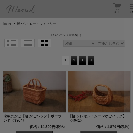
home
>
柳・ウィロー・ウィッカー
1 / 4ページ
（全105件）
1
2
3
4
東欧のかご【柳 かごバッグ】ポーラ
【柳 クレセントムーンかごバッグ】
ンド《3804》
《4041》
価格：14,300円(税込)
価格：1,870円(税込)