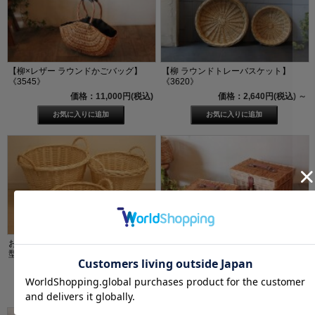
【柳×レザー ラウンドかごバッグ】
【柳 ラウンドトレーバスケット】
《3545》
《3620》
価格：11,000円(税込)
価格：2,640円(税込)
～
ギンガムの内布付き【柳 トランクバ
おもちゃかご・洗濯かごに！【柳 丸
スケット ボックスタイプ】...
型ランドリーバスケット】《...
価格：7,700円(税込)
～
価格：4,620円(税込)
～