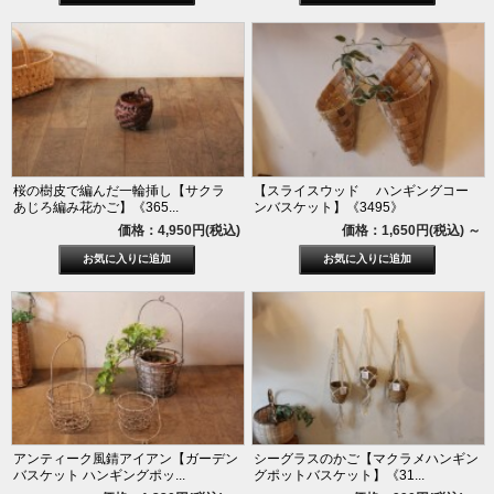
桜の樹皮で編んだ一輪挿し【サクラ
【スライスウッド ハンギングコー
あじろ編み花かご】《365...
ンバスケット】《3495》
価格：4,950円(税込)
価格：1,650円(税込)
～
アンティーク風錆アイアン【ガーデン
シーグラスのかご【マクラメハンギン
バスケット ハンギングポッ...
グポットバスケット】《31...