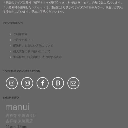
＊表記のサイズは外寸「幅Ｗｉｄｅ×奥行Ｄｅｐｔｈ×高さＨｉｇｈ」の順で記しております。
＊天然素材を使用したバスケットは、製品により多少のサイズのずれやカラー、風合いが異な
る場合がございます。予めご了承くださいませ。
INFORMATION
ご利用案内
ご注文の前に･･･
配送料、お支払い方法について
個人情報の取り扱いについて
返品特約、特定商取引法に関する表示
JOIN THE CONVERSATION
SHOP INFO
吉祥寺 中道通り店
吉祥寺 東急裏店
11am-19pm