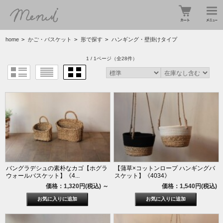
home
>
かご・バスケット
>
形で探す
>
ハンギング・壁掛けタイプ
1 / 1ページ
（全28件）
バングラデシュの素朴なカゴ【ホグラ
【蒲草×コットンロープ ハンギングバ
ウォールバスケット】《4...
スケット】《4034》
価格：1,320円(税込)
～
価格：1,540円(税込)