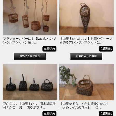
プランターカバーに！【Lacak ハンギ
【山籐すかしホルン】お花やグリーン
ングバスケット】吊り...
を飾るアレンジバスケットに...
在庫切れ
在庫切れ
花かごに。【山籐すかし 乱れ編み手
【山籐かずら すかし壁掛けかご】
付きかご S】 炭やポプリ...
小さめサイズの花入れ 《1...
在庫切れ
在庫切れ