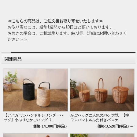
≪こちらの商品は、ご注文後お取り寄せいたします≫
お取り寄せには、通常1週間から10日ほど頂いております。
お急ぎの場合は、ご相談承ります。納期等、詳細はお問い合わせく
ださい＞＞
関連商品
【アバカ ワンハンドルシリンダーバ
かごバッグに人気のバケツ型。【柳
ッグ】小ぶりなかごバッグ《...
ワンハンドルふた付きバスケ...
価格:14,300円(税込)
価格:3,520円(税込)
～