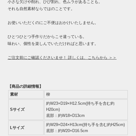
小さな欠けや削れ、ひび割れ、色ムラがあることも。
それも自然素材ならではのことです。
お使いいただくのにご不便はおかけいたしません。
ひとつひとつ手作りだからこそ違っている。
味わい、個性を楽しんでいただければと思います。
ご注文前にご確認くださいませ！ 詳しくは、こちらから ＞＞
【商品の詳細情報】
素材
柳
約W23×D19×H12.5cm(持ち手を含む約
Sサイズ
H20cm)
底部：約W18×D13cm
約W29×D24×H13cm(持ち手を含む約H25cm)
Lサイズ
底部：約W20×D16.5cm