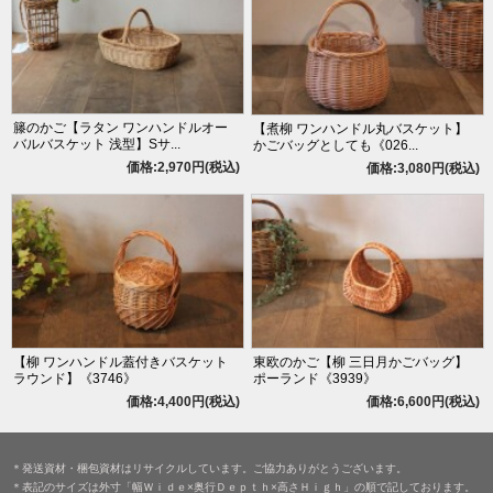
籐のかご【ラタン ワンハンドルオー
【煮柳 ワンハンドル丸バスケット】
バルバスケット 浅型】Sサ...
かごバッグとしても《026...
価格:2,970円(税込)
価格:3,080円(税込)
【柳 ワンハンドル蓋付きバスケット
東欧のかご【柳 三日月かごバッグ】
ラウンド】《3746》
ポーランド《3939》
価格:4,400円(税込)
価格:6,600円(税込)
＊発送資材・梱包資材はリサイクルしています。ご協力ありがとうございます。
＊表記のサイズは外寸「幅Ｗｉｄｅ×奥行Ｄｅｐｔｈ×高さＨｉｇｈ」の順で記しております。