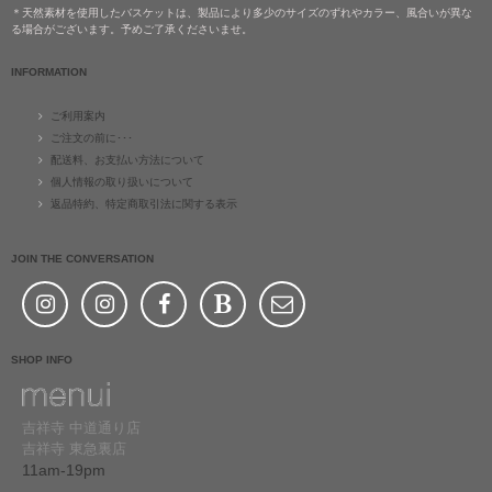
＊天然素材を使用したバスケットは、製品により多少のサイズのずれやカラー、風合いが異な
る場合がございます。予めご了承くださいませ。
INFORMATION
ご利用案内
ご注文の前に･･･
配送料、お支払い方法について
個人情報の取り扱いについて
返品特約、特定商取引法に関する表示
JOIN THE CONVERSATION
SHOP INFO
吉祥寺 中道通り店
吉祥寺 東急裏店
11am-19pm