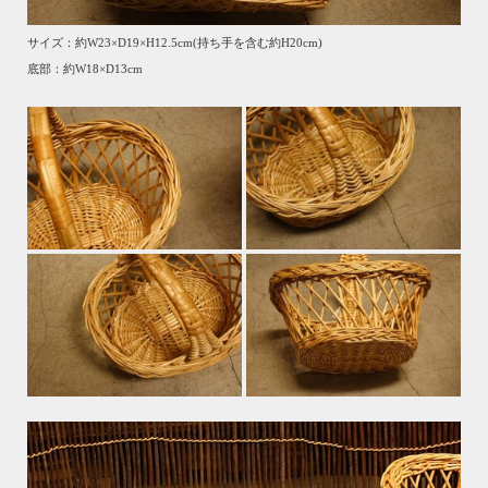
サイズ：約W23×D19×H12.5cm(持ち手を含む約H20cm)
底部：約W18×D13cm