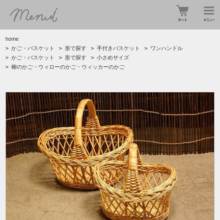
home
>
かご・バスケット
>
形で探す
>
手付きバスケット
>
ワンハンドル
>
かご・バスケット
>
形で探す
>
小さめサイズ
>
柳のかご・ウィローのかご・ウィッカーのかご