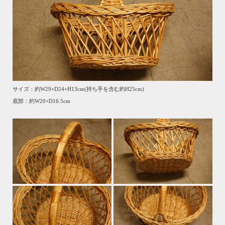
サイズ：約W29×D24×H13cm(持ち手を含む約H25cm)
底部：約W20×D16.5cm