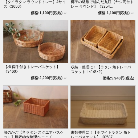
【タイラタン ラウンドトレー】4サイ
椰子の繊維で編んだ丸皿【ヤシ高台ト
ズ《3650》
レー ラウンド】《3254...
価格:1,100円(税込)
～
価格:1,100円(税込)
～
【柳 両手付きトレーバスケット】
収納・整理に！【ラタン 角トレーバ
《3460》
スケット L×1/S×2】...
価格:2,200円(税込)
～
価格:5,940円(税込)
籐のかご【角ラタン スクエアバスケ
書類整理に！【ホワイトラタン 角ト
ット】棚収納や整理かごに《...
レーバスケット】《0587...