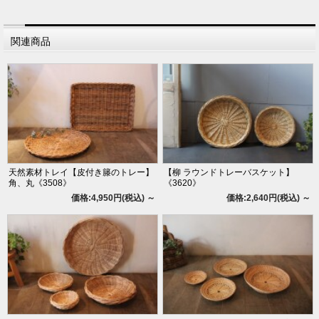
関連商品
天然素材トレイ【皮付き籐のトレー】
【柳 ラウンドトレーバスケット】
角、丸《3508》
《3620》
価格:4,950円(税込)
～
価格:2,640円(税込)
～