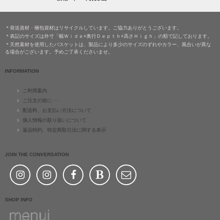
＊発送資材・梱包資材はリサイクルしています。ご協力ありがとうございます。
＊表記のサイズは外寸「幅Ｗｉｄｅ×奥行Ｄｅｐｔｈ×高さＨｉｇｈ」の順で記しております。
＊天然素材を使用したバスケットは、製品により多少のサイズのずれやカラー、風合いが異な
る場合がございます。予めご了承くださいませ。
INFORMATION
ご利用案内
ご注文の前に･･･
配送料、お支払い方法について
個人情報の取り扱いについて
返品特約、特定商取引法に関する表示
JOIN THE CONVERSATION
SHOP INFO