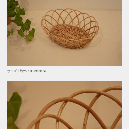
サイズ：約W23×D19×H8cm