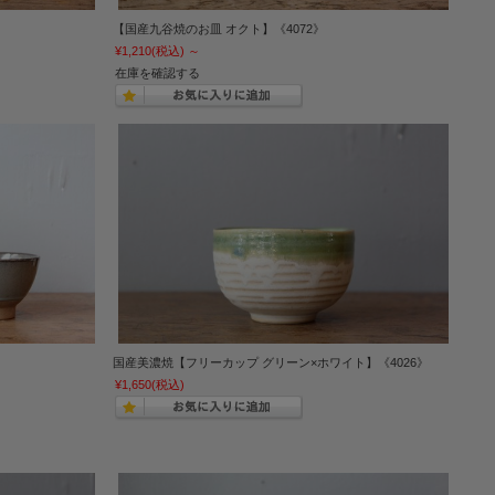
【国産九谷焼のお皿 オクト】《4072》
¥1,210
(税込)
～
在庫を確認する
国産美濃焼【フリーカップ グリーン×ホワイト】《4026》
¥1,650
(税込)