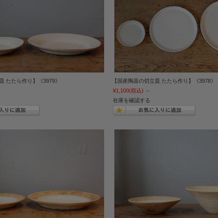
 たたら作り】《3979》
【国産陶器の切立皿 たたら作り】《3978》
¥1,100
(税込)
～
在庫を確認する