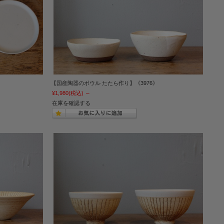
【国産陶器のボウル たたら作り】《3976》
¥1,980
(税込)
～
在庫を確認する