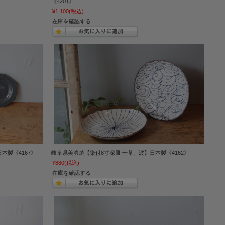
《4201》
¥1,100
(税込)
在庫を確認する
本製《4167》
岐阜県美濃焼【染付8寸深皿 十草、波】日本製《4162》
¥880
(税込)
在庫を確認する