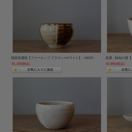
国産美濃焼【フリーカップ ブラウン×ホワイト】《4024》
美濃・駄知の器【か
¥1,320
(税込)
¥2,860
(税込)