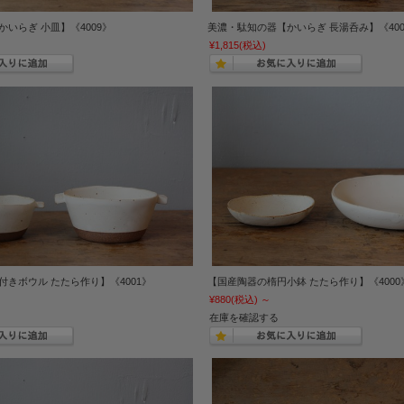
いらぎ 小皿】《4009》
美濃・駄知の器【かいらぎ 長湯呑み】《400
¥1,815
(税込)
きボウル たたら作り】《4001》
【国産陶器の楕円小鉢 たたら作り】《4000
¥880
(税込)
～
在庫を確認する