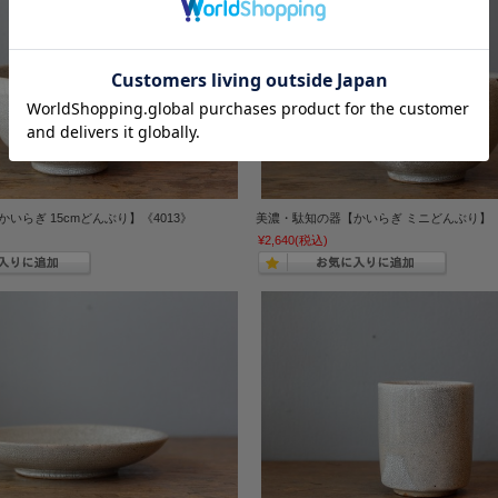
いらぎ 15cmどんぶり】《4013》
美濃・駄知の器【かいらぎ ミニどんぶり】《
¥2,640
(税込)