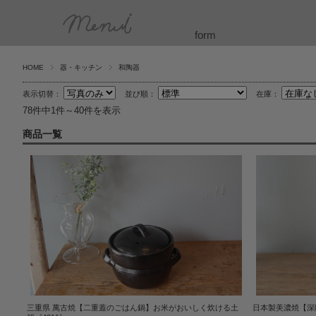
form
HOME
器・キッチン
和陶器
表示切替：
並び順：
在庫：
78件中1件～40件を表示
商品一覧
三重県 萬古焼【二重蓋のごはん鍋】お米がおいしく炊ける土
日本製美濃焼【深削