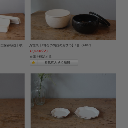
角型保存容器】岐
万古焼【1杯分の陶器のおひつ】1合《4107》
¥2,420
(税込)
在庫を確認する