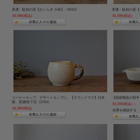
美濃・駄知の器【かいらぎ 小鉢】《4010》
美濃・駄知の器【か
¥2,090
(税込)
¥1,595
(税込)
コーヒーカップ、デザートカップに。【ラウンドマグ】日本
【国産陶器の両手付
製、美濃焼/下石《3764》
¥2,200
(税込)
～
¥1,980
(税込)
在庫を確認する