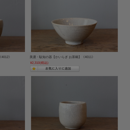
4012》
美濃・駄知の器【かいらぎ お茶碗】《4011》
¥2,310
(税込)