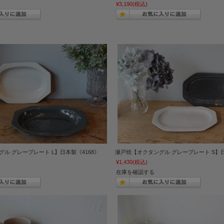
¥3,190
(税込)
ル グレープレート L】日本製《4168》
瀬戸焼【オクタングル グレープレート S】日
¥1,430
(税込)
在庫を確認する