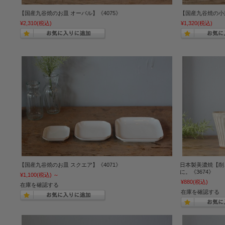
【国産九谷焼のお皿 オーバル】《4075》
【国産九谷焼の小皿
¥2,310
(税込)
¥1,320
(税込)
【国産九谷焼のお皿 スクエア】《4071》
日本製美濃焼【削
に。《3674》
¥1,100
(税込)
～
¥880
(税込)
在庫を確認する
在庫を確認する