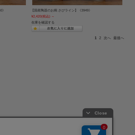
0》
【国産陶器のお椀 さびライン】《3949》
¥2,420
(税込)
～
在庫を確認する
1
2
次へ
最後へ