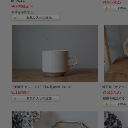
鍋《4211》
¥1,540
(税込)
¥6,930
(税込)
～
在庫を確認する
【美濃焼 カットマグ】日本製japan《4193》
瀬戸焼【オクタング
¥1,320
(税込)
¥2,310
(税込)
在庫を確認する