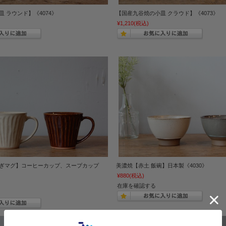
 ラウンド】《4074》
【国産九谷焼の小皿 クラウド】《4073》
¥1,210
(税込)
ぎマグ】コーヒーカップ、スープカップ
美濃焼【赤土 飯碗】日本製《4030》
¥880
(税込)
在庫を確認する