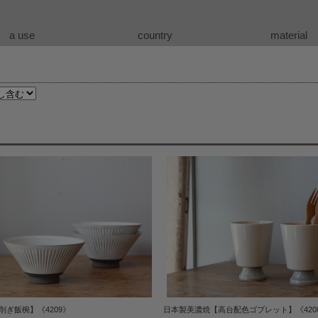
a use
country
material
ぎ飯椀】《4209》
日本製美濃焼【高台配色ゴブレット】《420