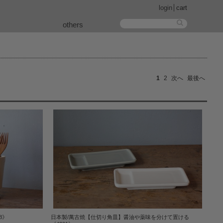
login
cart
others
1
2
次へ
最後へ
8》
日本製/萬古焼【仕切り角皿】醤油や薬味を分けて置ける