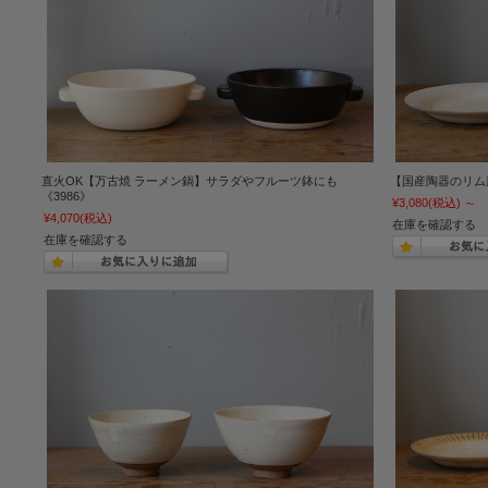
直火OK【万古焼 ラーメン鍋】サラダやフルーツ鉢にも
【国産陶器のリム皿
《3986》
¥3,080
(税込)
～
¥4,070
(税込)
在庫を確認する
在庫を確認する