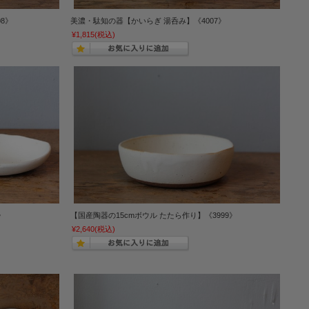
8》
美濃・駄知の器【かいらぎ 湯呑み】《4007》
¥1,815
(税込)
》
【国産陶器の15cmボウル たたら作り】《3999》
¥2,640
(税込)