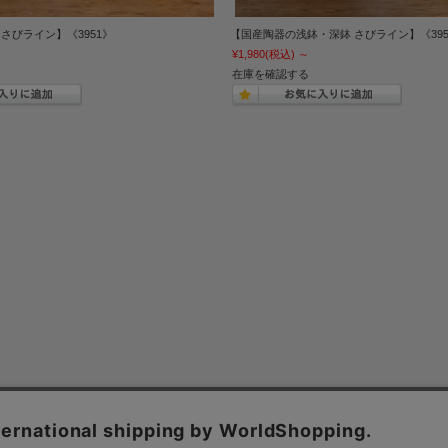
さびライン】《3951》
【国産陶器の浅鉢・深鉢 さびライン】《395
¥1,980
(税込)
～
在庫を確認する