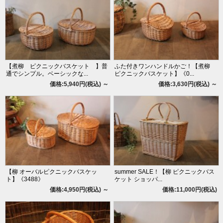
【煮柳 ピクニックバスケット 】普
ふた付きワンハンドルかご！【煮柳
通でシンプル。ベーシックな...
ピクニックバスケット】《0...
価格:5,940円(税込)
～
価格:3,630円(税込)
～
【柳 オーバルピクニックバスケッ
summer SALE！【柳 ピクニックバス
ト】《3488》
ケット ショッパ...
価格:4,950円(税込)
～
価格:11,000円(税込)