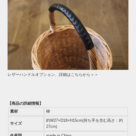
レザーハンドルオプション、詳細はこちらから＞＞
【商品の詳細情報】
素材
柳
約W27×D18×H15cm(持ち手を含む高さ：約
サイズ
27cm)
生産国
made in China