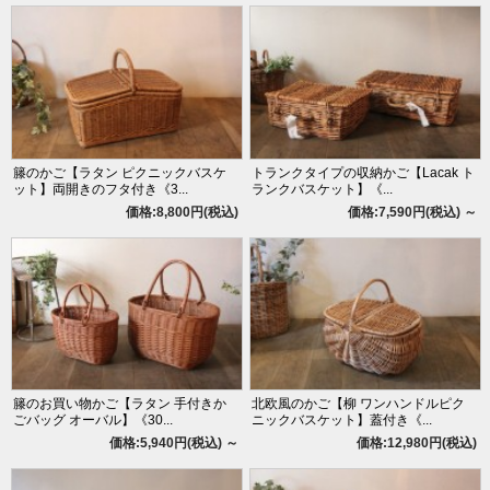
籐のかご【ラタン ピクニックバスケ
トランクタイプの収納かご【Lacak ト
ット】両開きのフタ付き《3...
ランクバスケット】《...
価格:8,800円(税込)
価格:7,590円(税込)
～
籐のお買い物かご【ラタン 手付きか
北欧風のかご【柳 ワンハンドルピク
ごバッグ オーバル】《30...
ニックバスケット】蓋付き《...
価格:5,940円(税込)
～
価格:12,980円(税込)