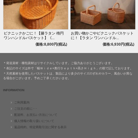
ピクニックかごに！【籐ラタン 楕円
お買い物かごやピクニックバスケット
ワンハンドルバスケット】《...
に！【ラタン ワンハンドル...
価格:8,800円(税込)
価格:6,930円(税込)
＊発送資材・梱包資材はリサイクルしています。ご協力ありがとうございます。
＊表記のサイズは外寸「幅Ｗｉｄｅ×奥行Ｄｅｐｔｈ×高さＨｉｇｈ」の順で記しております。
＊天然素材を使用したバスケットは、製品により多少のサイズのずれやカラー、風合いが異な
る場合がございます。予めご了承くださいませ。
INFORMATION
ご利用案内
ご注文の前に･･･
配送料、お支払い方法について
個人情報の取り扱いについて
返品特約、特定商取引法に関する表示