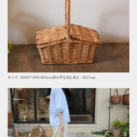
サイズ：約W27×D18×H15cm(持ち手を含む高さ：約27cm)