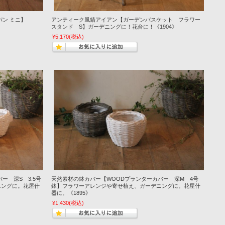
パン ミニ】
アンティーク風錆アイアン【ガーデンバスケット フラワー
スタンド S】ガーデニングに！花台に！《1904》
¥5,170
(税込)
ー 深S 3.5号
天然素材の鉢カバー【WOODプランターカバー 深M 4号
ニングに。花屋什
鉢】フラワーアレンジや寄せ植え、ガーデニングに。花屋什
器に。《1895》
¥1,430
(税込)