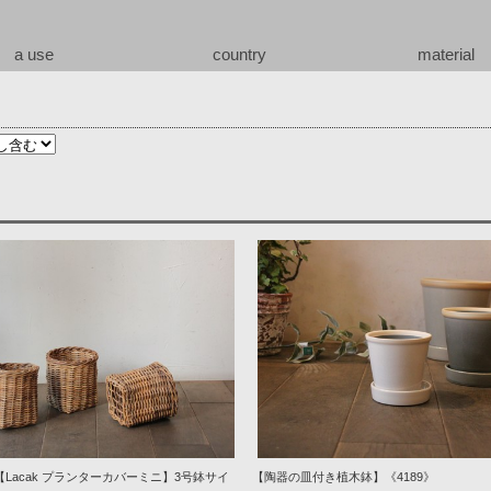
a use
country
material
ル【Lacak プランターカバーミニ】3号鉢サイ
【陶器の皿付き植木鉢】《4189》