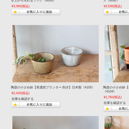
を上から吊れるフック《0093》
ズ《0092》
¥3,300
(税込)
¥2,530
(税込)
陶器の小さめ鉢【美濃焼プランター 削ぎ】日本製《4105》
陶器の小さめ鉢【
《4104》
¥2,420
(税込)
¥1,760
(税込)
在庫を確認する
在庫を確認する