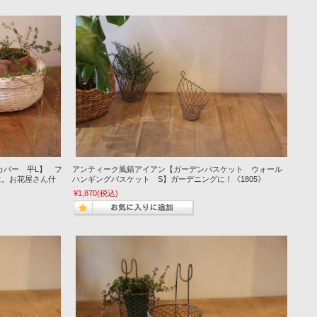
カバー 平L】 フ
アンティーク風錆アイアン【ガーデンバスケット ウォール
に。お花屋さん什
ハンギングバスケット S】ガーデニングに！《1805》
¥1,870
(税込)