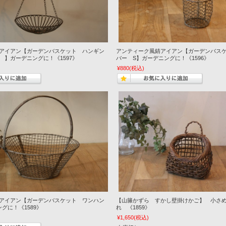
アイアン【ガーデンバスケット ハンギン
アンティーク風錆アイアン【ガーデンバス
 】ガーデニングに！《1597》
バー S】ガーデニングに！《1596》
¥880
(税込)
アイアン【ガーデンバスケット ワンハン
【山籐かずら すかし壁掛けかご】 小さ
グに！《1589》
れ 《1859》
¥1,650
(税込)