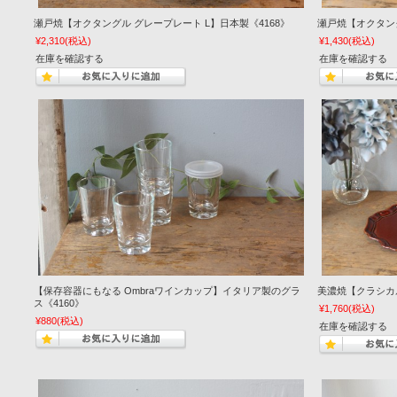
瀬戸焼【オクタングル グレープレート L】日本製《4168》
瀬戸焼【オクタング
¥2,310
(税込)
¥1,430
(税込)
在庫を確認する
在庫を確認する
【保存容器にもなる Ombraワインカップ】イタリア製のグラ
美濃焼【クラシカ
ス《4160》
¥1,760
(税込)
¥880
(税込)
在庫を確認する