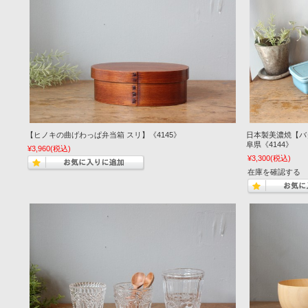
【ヒノキの曲げわっぱ弁当箱 スリ】《4145》
日本製美濃焼【バ
阜県《4144》
¥3,960
(税込)
¥3,300
(税込)
在庫を確認する