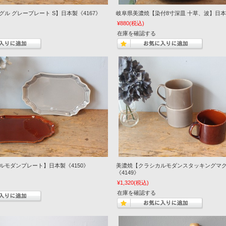
ル グレープレート S】日本製《4167》
岐阜県美濃焼【染付8寸深皿 十草、波】日本製
¥880
(税込)
在庫を確認する
ルモダンプレート】日本製《4150》
美濃焼【クラシカルモダンスタッキングマ
《4149》
¥1,320
(税込)
在庫を確認する