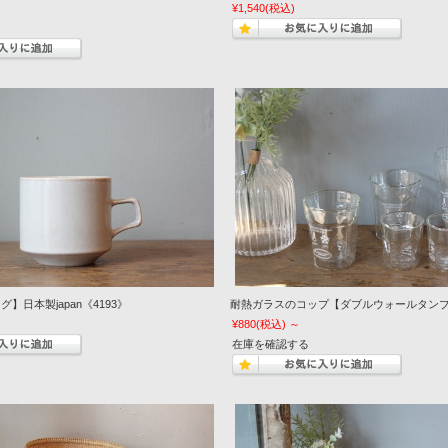
¥1,540
(税込)
】日本製japan《4193》
耐熱ガラスのコップ【ダブルウォールタンブラ
¥880
(税込)
～
在庫を確認する