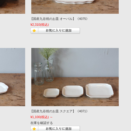
》
【国産九谷焼のお皿 オーバル】《4075》
¥2,310
(税込)
【国産九谷焼のお皿 スクエア】《4071》
¥1,100
(税込)
～
在庫を確認する