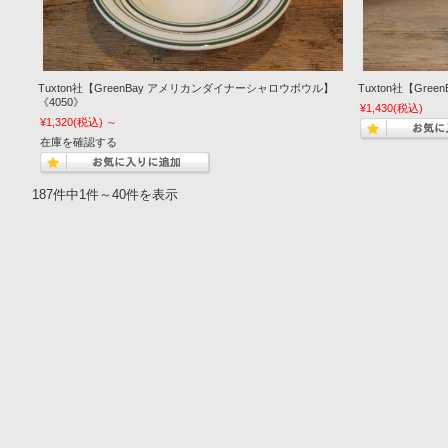
Tuxton社【GreenBay アメリカンダイナーシャロウボウル】
Tuxton社【Gr
《4050》
¥1,430
(税込)
¥1,320
(税込)
～
在庫を確認する
187件中1件～40件を表示