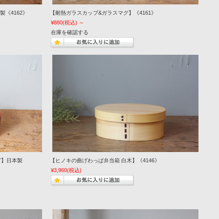
《4162》
【耐熱ガラスカップ&ガラスマグ】《4161》
¥880
(税込)
～
在庫を確認する
グ】日本製
【ヒノキの曲げわっぱ弁当箱 白木】《4146》
¥3,960
(税込)