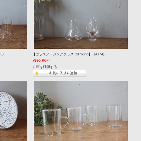
5》
【ガラスノージンググラス tall,round】《4174》
¥990
(税込)
在庫を確認する