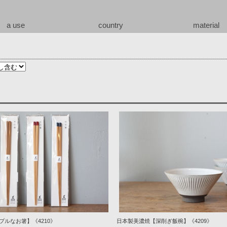
a use
country
material
プルなお箸】《4210》
日本製美濃焼【深削ぎ飯椀】《4209》