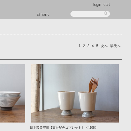
login
cart
others
1
2
3
4
5
次へ
最後へ
日本製美濃焼【高台配色ゴブレット】《4208》