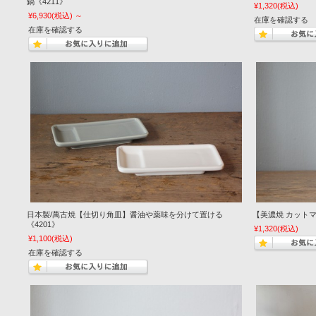
鍋《4211》
¥1,320
(税込)
¥6,930
(税込)
～
在庫を確認する
在庫を確認する
日本製/萬古焼【仕切り角皿】醤油や薬味を分けて置ける
【美濃焼 カットマグ
《4201》
¥1,320
(税込)
¥1,100
(税込)
在庫を確認する