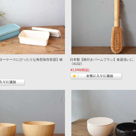
ターケースにぴったりな角型保存容器】岐
日本製【柄付きパームブラシ】食器洗いに
《4132》
¥1,540
(税込)