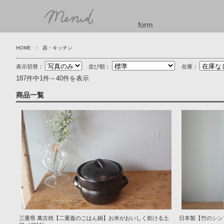
form
HOME
器・キッチン
表示切替：
並び順：
在庫：
187件中1件～40件を表示
商品一覧
三重県 萬古焼【二重蓋のごはん鍋】お米がおいしく炊ける土
日本製【竹のシン