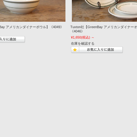
eenBay アメリカンダイナーボウル】《4049》
Tuxton社【GreenBay アメリカンダイ
《4046》
¥1,650
(税込)
～
在庫を確認する