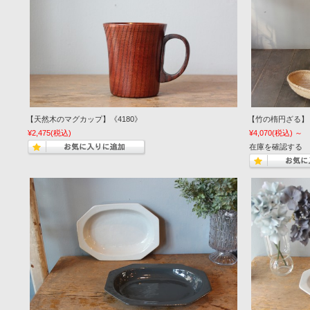
【天然木のマグカップ】《4180》
【竹の楕円ざる】《
¥2,475
(税込)
¥4,070
(税込)
～
在庫を確認する