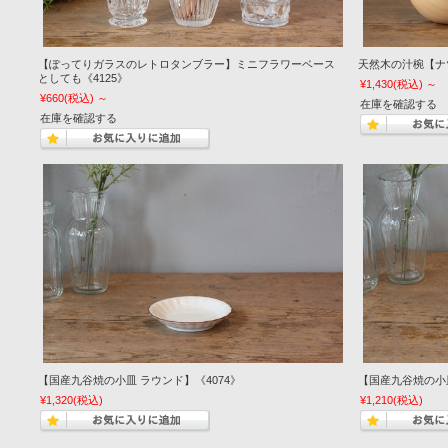
【ぽってりガラスのレトロタンブラー】ミニフラワーベース
天然木の汁椀【ナツ
としても《4125》
¥1,430
(税込)
～
¥660
(税込)
～
在庫を確認する
在庫を確認する
【国産九谷焼の小皿 ラウンド】《4074》
【国産九谷焼の小皿
¥1,320
(税込)
¥1,210
(税込)