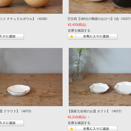
メ ナチュラルボウル】《4108》
万古焼【1杯分の陶器のおひつ】1合《4107
¥2,420
(税込)
在庫を確認する
 クラウド】《4073》
【国産九谷焼のお皿 オクト】《4072》
¥1,210
(税込)
～
在庫を確認する