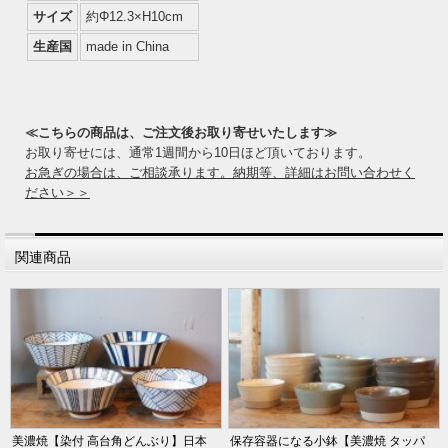
サイズ
約Φ12.3×H10cm
生産国
made in China
≪こちらの商品は、ご注文後お取り寄せいたします≫
お取り寄せには、通常1週間から10日ほど頂いております。
お急ぎの場合は、ご相談承ります。納期等、詳細はお問い合わせく
ださい＞＞
関連商品
美濃焼【染付 高台角どんぶり】日本
保存容器になる小鉢【美濃焼 タッパ