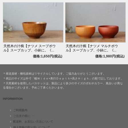
天然木の汁椀【ナツメ スープボウ
天然木の汁椀【ナツメ マルチボウ
ル】スープカップ、小鉢に。《...
ル】スープカップ、小鉢に。《...
価格:1,650円(税込)
価格:1,980円(税込)
＊発送資材・梱包資材はリサイクルしています。ご協力ありがとうございます。
＊表記のサイズは外寸「幅Ｗｉｄｅ×奥行Ｄｅｐｔｈ×高さＨｉｇｈ」の順で記しております。
＊天然素材を使用したバスケットは、製品により多少のサイズのずれやカラー、風合いが異な
る場合がございます。予めご了承くださいませ。
INFORMATION
ご利用案内
ご注文の前に･･･
配送料、お支払い方法について
個人情報の取り扱いについて