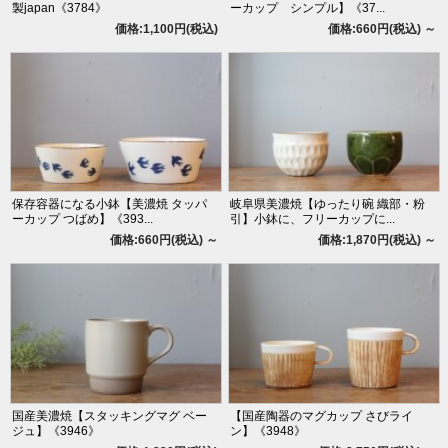
製japan《3784》
ーカップ シンプル】《37...
価格:1,100円(税込)
価格:660円(税込)
～
保存容器になる小鉢【美濃焼 タッパ
岐阜県美濃焼【ゆったり碗 織部・粉
ーカップ つばめ】《393...
引】小鉢に、フリーカップに...
価格:660円(税込)
～
価格:1,870円(税込)
～
国産美濃焼【スタッキングマグ ベー
【国産陶器のマグカップ さびライ
ジュ】《3946》
ン】《3948》