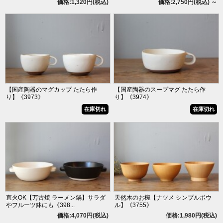
価格:1,320円(税込)
価格:2,750円(税込)
～
【国産陶器のマグカップ たたら作
【国産陶器のスープマグ たたら作
り】《3973》
り】《3974》
在庫切れ
在庫切れ
直火OK【万古焼 ラーメン鍋】サラダ
天然木のお椀【ナツメ シンプルボウ
やフルーツ鉢にも《398...
ル】《3755》
価格:4,070円(税込)
価格:1,980円(税込)