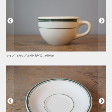
サイズ：(カップ)約Φ9.5(W12.1)×H6cm