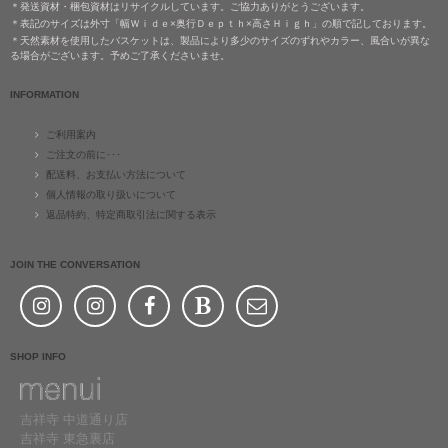
＊発送資材・梱包資材はリサイクルしています。ご協力ありがとうございます。
＊表記のサイズは外寸「幅Ｗｉｄｅ×奥行Ｄｅｐｔｈ×高さＨｉｇｈ」の順で記しております。
＊天然素材を使用したバスケットは、製品により多少のサイズのずれやカラー、風合いが異な
る場合がございます。予めご了承くださいませ。
INFORMATION
ご利用案内
ご注文の前に･･･
配送料、お支払い方法について
個人情報の取り扱いについて
返品特約、特定商取引法に関する表示
JOIN THE CONVERSATION
SHOP INFO
吉祥寺 中道通り店
吉祥寺 東急裏店