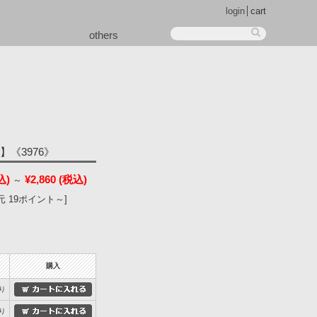
login
cart
others
《3976》
込)
¥2,860
(税込)
～
 19ポイント～]
購入
り
り