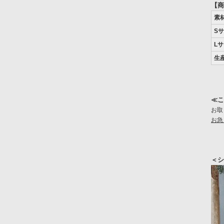
【商
素
S
L
生
≪こ
お取
お急
＜シ