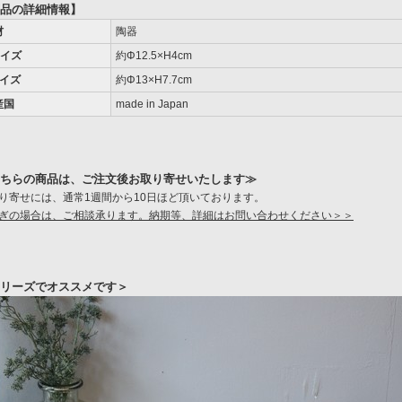
品の詳細情報】
材
陶器
サイズ
約Φ12.5×H4cm
サイズ
約Φ13×H7.7cm
産国
made in Japan
ちらの商品は、ご注文後お取り寄せいたします≫
り寄せには、通常1週間から10日ほど頂いております。
ぎの場合は、ご相談承ります。納期等、詳細はお問い合わせください＞＞
リーズでオススメです＞