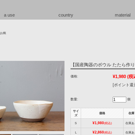
a use
country
material
お椀
【国産陶器のボウル たたら作り】
¥1,980
(税
価格:
[ポイント還元
数量:
個
サイ
価格
在庫
ズ
¥1,980
S
(税込)
在庫あ
¥2,860
L
(税込)
在庫あ