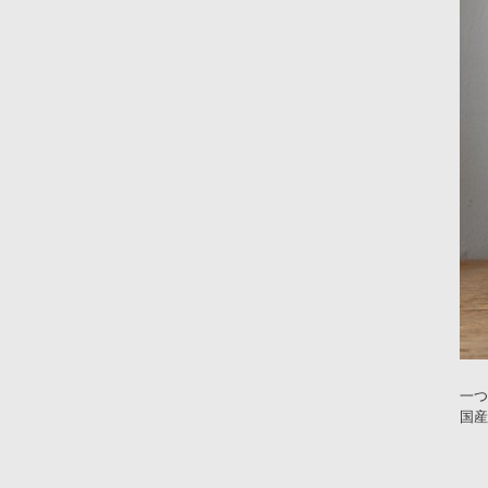
一つ
国産