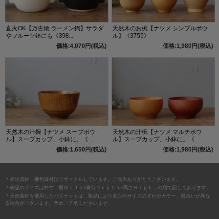
直火OK【万古焼 ラーメン鍋】サラダ
天然木のお椀【ナツメ シンプルボウ
やフルーツ鉢にも《398...
ル】《3755》
価格:4,070円(税込)
価格:1,980円(税込)
天然木の汁椀【ナツメ スープボウ
天然木の汁椀【ナツメ マルチボウ
ル】スープカップ、小鉢に。《...
ル】スープカップ、小鉢に。《...
価格:1,650円(税込)
価格:1,980円(税込)
＊発送資材・梱包資材はリサイクルしています。ご協力ありがとうございます。
＊表記のサイズは外寸「幅Ｗｉｄｅ×奥行Ｄｅｐｔｈ×高さＨｉｇｈ」の順で記しております。
＊天然素材を使用したバスケットは、製品により多少のサイズのずれやカラー、風合いが異な
る場合がございます。予めご了承くださいませ。