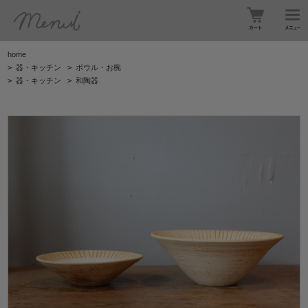
home
>
器・キッチン
>
ボウル・お椀
>
器・キッチン
>
和陶器