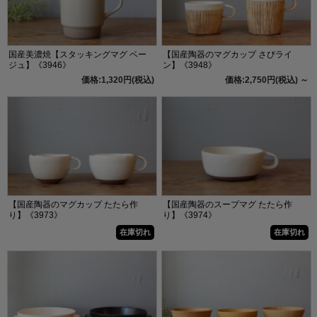
国産美濃焼【スタッキングマグ ベー
【国産陶器のマグカップ さびライ
ジュ】《3946》
ン】《3948》
価格:1,320円(税込)
価格:2,750円(税込)
～
【国産陶器のマグカップ たたら作
【国産陶器のスープマグ たたら作
り】《3973》
り】《3974》
在庫切れ
在庫切れ