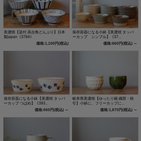
美濃焼【染付 高台角どんぶり】日本
保存容器になる小鉢【美濃焼 タッパ
製japan《3784》
ーカップ シンプル】《37...
価格:1,100円(税込)
価格:660円(税込)
～
保存容器になる小鉢【美濃焼 タッパ
岐阜県美濃焼【ゆったり碗 織部・粉
ーカップ つばめ】《393...
引】小鉢に、フリーカップに...
価格:660円(税込)
～
価格:1,870円(税込)
～