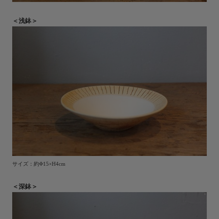
＜浅鉢＞
サイズ：約Φ15×H4cm
＜深鉢＞