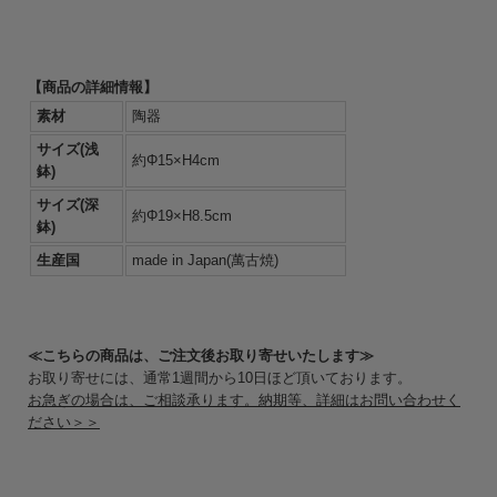
【商品の詳細情報】
素材
陶器
サイズ(浅
約Φ15×H4cm
鉢)
サイズ(深
約Φ19×H8.5cm
鉢)
生産国
made in Japan(萬古焼)
≪こちらの商品は、ご注文後お取り寄せいたします≫
お取り寄せには、通常1週間から10日ほど頂いております。
お急ぎの場合は、ご相談承ります。納期等、詳細はお問い合わせく
ださい＞＞