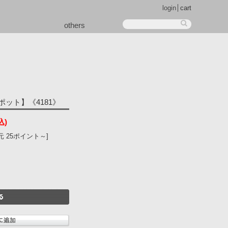
login
cart
others
ット】《4181》
込)
 25ポイント～]