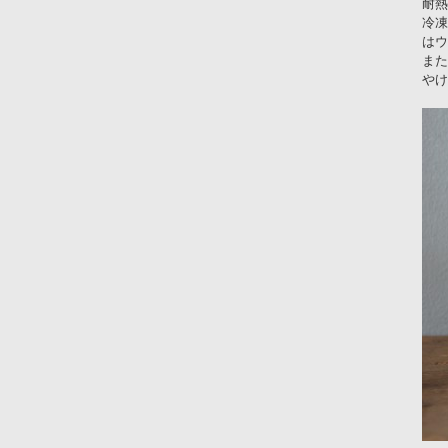
耐熱
冷凍
はウ
また
やけ