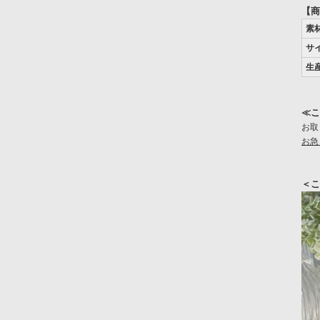
【商
素
サ
生
≪こ
お取
お急
＜こ