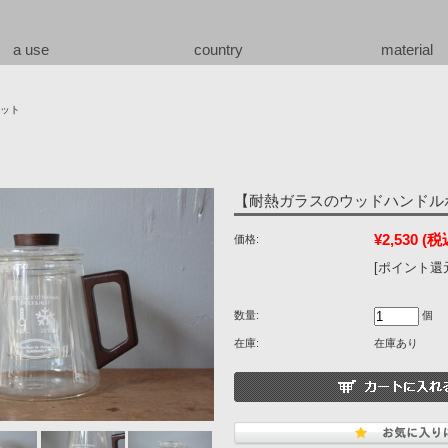
a use
country
material
ット
【耐熱ガラスのウッドハンドルポ
¥2,530
(税
価格:
[ポイント還元
数量:
個
在庫:
在庫あり