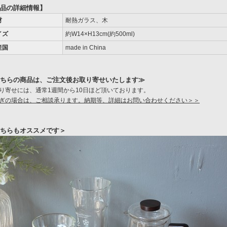
品の詳細情報】
材
耐熱ガラス、木
イズ
約W14×H13cm(約500ml)
産国
made in China
ちらの商品は、ご注文後お取り寄せいたします≫
り寄せには、通常1週間から10日ほど頂いております。
ぎの場合は、ご相談承ります。納期等、詳細はお問い合わせください＞＞
ちらもオススメです＞