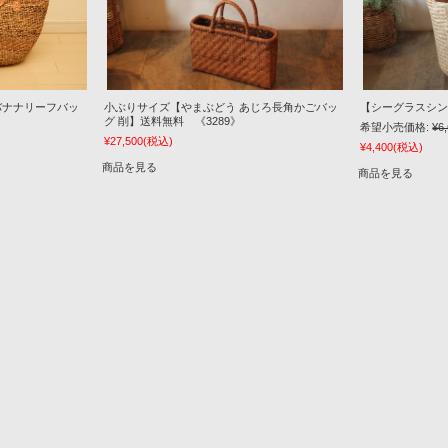
小ぶりサイズ【やまぶどう あじろ長角かごバッ
【シーグラスシン
バナナリーフバッ
グ 削】送料無料 《3289》
希望小売価格:
¥6
¥27,500
(税込)
¥4,400
(税込)
商品を見る
商品を見る