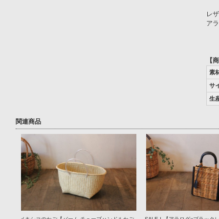
レザ
アラ
【商
素
サ
生
関連商品