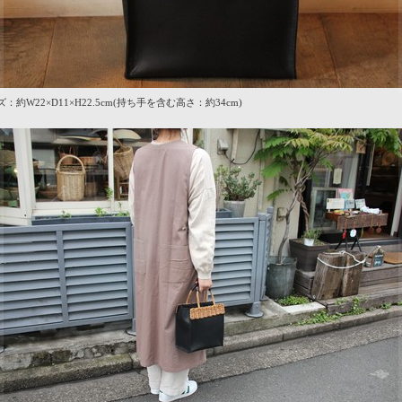
：約W22×D11×H22.5cm(持ち手を含む高さ：約34cm)