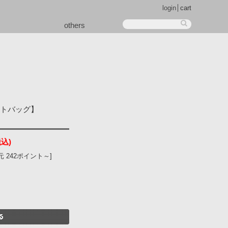
login
cart
others
ートバッグ】
税込)
 242ポイント～]