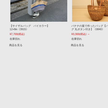
【サイザルバッグ バイカラー】
バナナの葉で作ったバッグ【
12×8in《3915》
グ 丸ボタン付き】《0840》
¥7,700
(税込)
¥3,300
(税込)
～
在庫切れ
在庫切れ
商品を見る
商品を見る