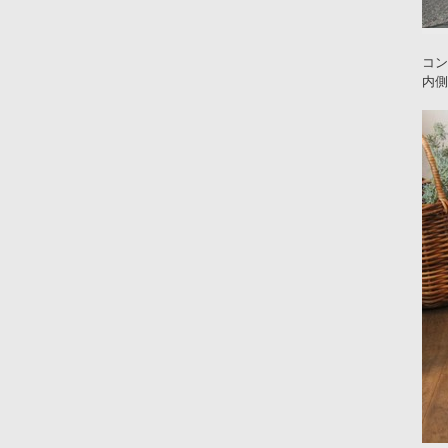
コン
内側