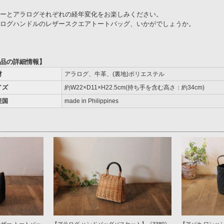
ーとアラログそれぞれの経年変化をお楽しみください。
ログハンドルのレザースクエアトートバッグ、いかがでしょうか。
品の詳細情報】
材
アラログ、牛革、(裏地)ポリエステル
イズ
約W22×D11×H22.5cm(持ち手を含む高さ：約34cm)
産国
made in Philippines