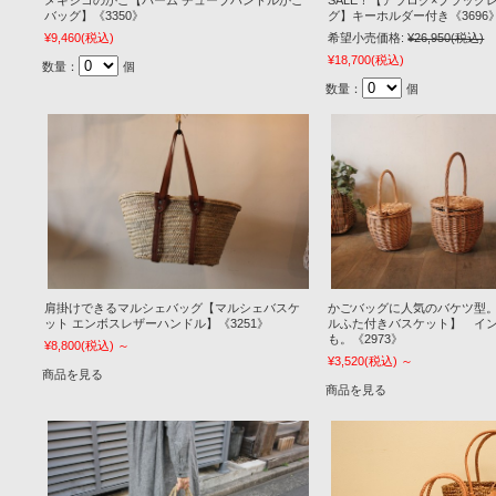
メキシコのかご【パーム チューブハンドルかご
SALE！【アラログ×ブラック
バッグ】《3350》
グ】キーホルダー付き《3696
¥9,460
(税込)
希望小売価格:
¥26,950
(税込)
¥18,700
(税込)
数量：
個
数量：
個
肩掛けできるマルシェバッグ【マルシェバスケ
かごバッグに人気のバケツ型。
ット エンボスレザーハンドル】《3251》
ルふた付きバスケット】 イ
も。《2973》
¥8,800
(税込)
～
¥3,520
(税込)
～
商品を見る
商品を見る