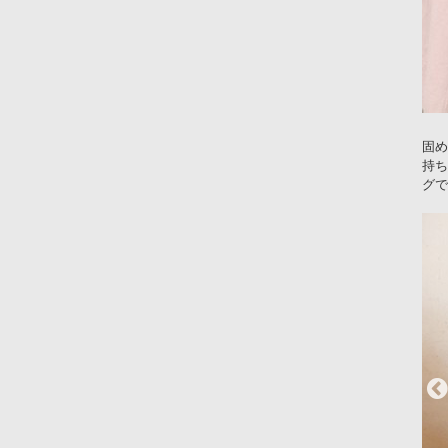
固め
持ち
グで