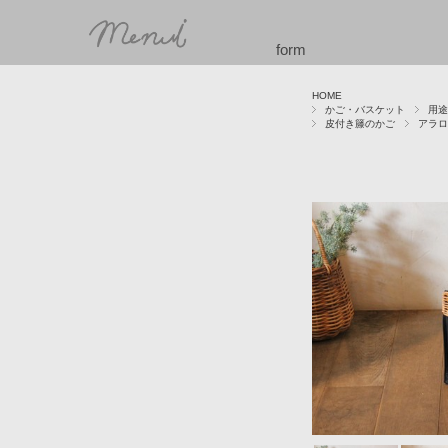
form
HOME
かご・バスケット
用途
皮付き籐のかご
アラロ