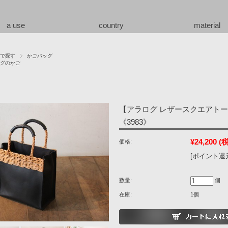
a use
country
material
で探す
かごバッグ
グのかご
【アラログ レザースクエアト
《3983》
¥24,200
(
価格:
[ポイント還元
数量:
個
在庫:
1個