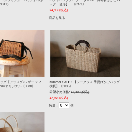
ンドルシリンダーバッグ】小ぶ
ハンドバッグタイプ 【Lacak 内布付きかごバ
811》
ッグ 台形】 《0371》
¥4,950
(税込)
商品を見る
ッグ【アラログ×レザー ディ
summer SALE！【シーグラス 手提げかごバッグ
nuiオリジナル《0080》
横長】《3035》
希望小売価格:
¥4,400
(税込)
¥2,970
(税込)
数量：
個