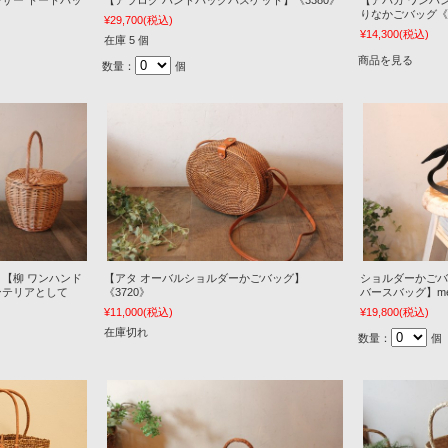
レザー トートバッ
【アラログ ハンドバッグバスケット】《3380》
【アバカ ワンハ
》
りなかごバッグ《3
¥29,700
(税込)
¥14,300
(税込)
在庫 5 個
商品を見る
数量：
個
【柳 ワンハンド
【アタ オーバルショルダーかごバッグ】
ショルダーかごバ
ンテリアとして
《3720》
バースバッグ】me
¥11,000
(税込)
¥19,800
(税込)
在庫切れ
数量：
個