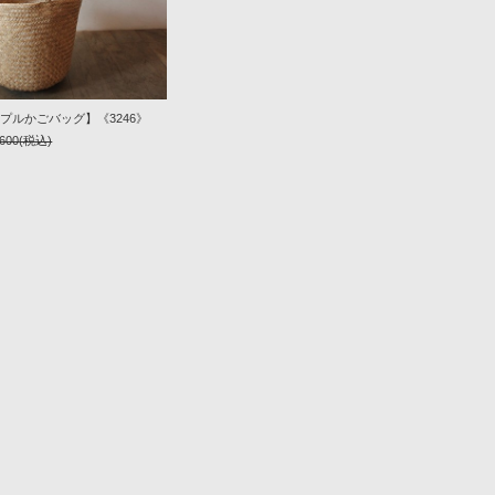
プルかごバッグ】《3246》
,600
(税込)