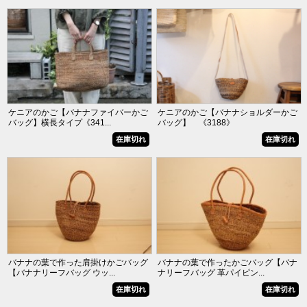
ケニアのかご【バナナファイバーかご
ケニアのかご【バナナショルダーかご
バッグ】横長タイプ《341...
バッグ】 《3188》
在庫切れ
在庫切れ
バナナの葉で作った肩掛けかごバッグ
バナナの葉で作ったかごバッグ【バナ
【バナナリーフバッグ ウッ...
ナリーフバッグ 革パイピン...
在庫切れ
在庫切れ