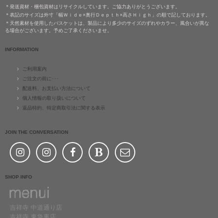
＊発送資材・梱包資材はリサイクルしています。ご協力ありがとうございます。
＊表記のサイズは外寸「幅Ｗｉｄｅ×奥行Ｄｅｐｔｈ×高さＨｉｇｈ」の順で記しております。
＊天然素材を使用したバスケットは、製品により多少のサイズのずれやカラー、風合いが異な
る場合がございます。予めご了承くださいませ。
INFORMATION
ご利用案内
ご注文の前に･･･
配送料、お支払い方法について
個人情報の取り扱いについて
返品特約、特定商取引法に関する表示
JOIN THE CONVERSATION
SHOP INFO
吉祥寺 中道通り店
吉祥寺 東急裏店