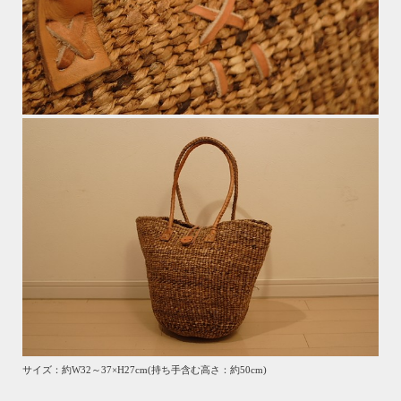
サイズ：約W32～37×H27cm(持ち手含む高さ：約50cm)