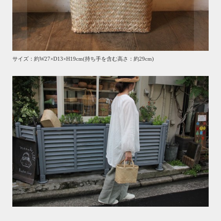
サイズ：約W27×D13×H19cm(持ち手を含む高さ：約29cm)