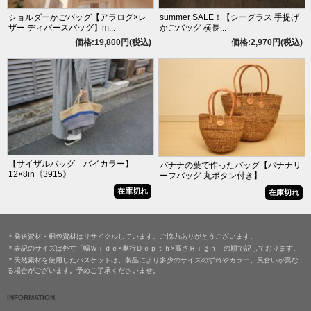
ショルダーかごバッグ【アラログ×レ
summer SALE！【シーグラス 手提げ
ザー ディバースバッグ】m...
かごバッグ 横長...
価格:19,800円(税込)
価格:2,970円(税込)
【サイザルバッグ バイカラー】
バナナの葉で作ったバッグ【バナナリ
12×8in《3915》
ーフバッグ 丸ボタン付き】...
在庫切れ
在庫切れ
＊発送資材・梱包資材はリサイクルしています。ご協力ありがとうございます。
＊表記のサイズは外寸「幅Ｗｉｄｅ×奥行Ｄｅｐｔｈ×高さＨｉｇｈ」の順で記しております。
＊天然素材を使用したバスケットは、製品により多少のサイズのずれやカラー、風合いが異な
る場合がございます。予めご了承くださいませ。
INFORMATION