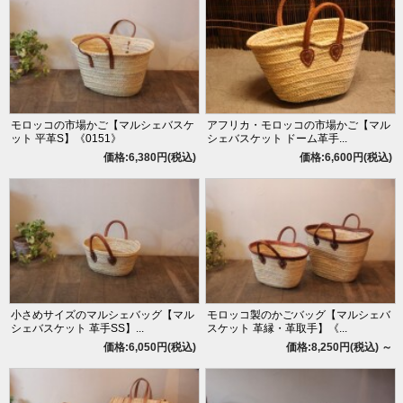
モロッコの市場かご【マルシェバスケ
アフリカ・モロッコの市場かご【マル
ット 平革S】《0151》
シェバスケット ドーム革手...
価格:6,380円(税込)
価格:6,600円(税込)
小さめサイズのマルシェバッグ【マル
モロッコ製のかごバッグ【マルシェバ
シェバスケット 革手SS】...
スケット 革縁・革取手】《...
価格:6,050円(税込)
価格:8,250円(税込)
～