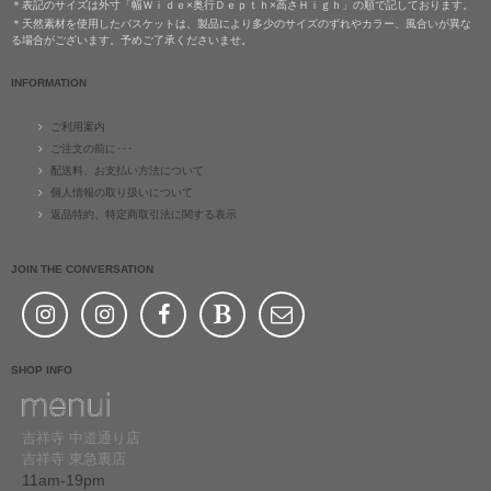
＊表記のサイズは外寸「幅Ｗｉｄｅ×奥行Ｄｅｐｔｈ×高さＨｉｇｈ」の順で記しております。
＊天然素材を使用したバスケットは、製品により多少のサイズのずれやカラー、風合いが異な
る場合がございます。予めご了承くださいませ。
INFORMATION
ご利用案内
ご注文の前に･･･
配送料、お支払い方法について
個人情報の取り扱いについて
返品特約、特定商取引法に関する表示
JOIN THE CONVERSATION
SHOP INFO
吉祥寺 中道通り店
吉祥寺 東急裏店
11am-19pm