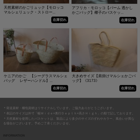
天然素材のかごリュック【モロッコ
アフリカ・モロッコ【パーム 透かし
マルシェリュック・ストロー...
かごバッグ】椰子のバスケッ...
在庫切れ
在庫切れ
ケニアのかご 【シーグラスマルシェ
大きめサイズ【肩掛けマルシェかごバ
バッグ レザーハンドル】...
ッグ】《3173》
在庫切れ
在庫切れ
＊発送資材・梱包資材はリサイクルしています。ご協力ありがとうございます。
＊表記のサイズは外寸「幅Ｗｉｄｅ×奥行Ｄｅｐｔｈ×高さＨｉｇｈ」の順で記しております。
＊天然素材を使用したバスケットは、製品により多少のサイズのずれやカラー、風合いが異な
る場合がございます。予めご了承くださいませ。
INFORMATION