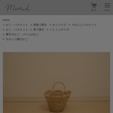
home
>
かご・バスケット
>
用途で探す
>
かごバッグ
>
マルシェバスケット
>
かご・バスケット
>
形で探す
>
ミニミニサイズ
>
椰子のかご・パームのかご
>
モロッコ製のかご