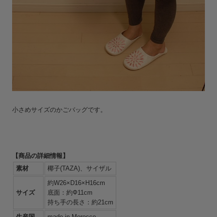
小さめサイズのかごバッグです。
【商品の詳細情報】
素材
椰子(TAZA)、サイザル
約W26×D16×H16cm
サイズ
底面：約Ф11cm
持ち手の長さ：約21cm
生産国
made in Morocco