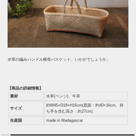
水草の編みハンドル横長バスケット、いかがでしょうか。
【商品の詳細情報】
素材
水草(ペンジ)、牛革
約W45×D18×H16cm(底面：約40×16cm、持
サイズ
ち手を含む高さ：約27cm)
生産国
made in Madagascar