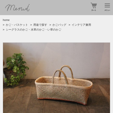
home
>
かご・バスケット
>
用途で探す
>
かごバッグ
>
インテリア兼用
>
シーグラスのかご・水草のかご・い草のかご