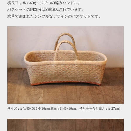
横長フォルムのかごに2つの編みハンドル。
バスケットの胴部分は2重編みされています。
水草で編まれたシンプルなデザインのバスケットです。
サイズ：約W45×D18×H16cm(底面：約40×16cm、持ち手を含む高さ：約27cm)