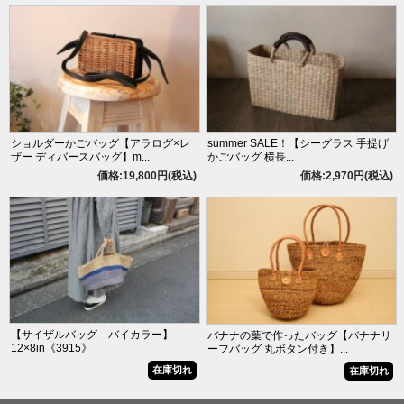
ショルダーかごバッグ【アラログ×レ
summer SALE！【シーグラス 手提げ
ザー ディバースバッグ】m...
かごバッグ 横長...
価格:19,800円(税込)
価格:2,970円(税込)
【サイザルバッグ バイカラー】
バナナの葉で作ったバッグ【バナナリ
12×8in《3915》
ーフバッグ 丸ボタン付き】...
在庫切れ
在庫切れ