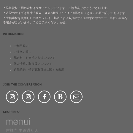
＊発送資材・梱包資材はリサイクルしています。ご協力ありがとうございます。
＊表記のサイズは外寸「幅Ｗｉｄｅ×奥行Ｄｅｐｔｈ×高さＨｉｇｈ」の順で記しております。
＊天然素材を使用したバスケットは、製品により多少のサイズのずれやカラー、風合いが異な
る場合がございます。予めご了承くださいませ。
INFORMATION
ご利用案内
ご注文の前に･･･
配送料、お支払い方法について
個人情報の取り扱いについて
返品特約、特定商取引法に関する表示
JOIN THE CONVERSATION
SHOP INFO
吉祥寺 中道通り店