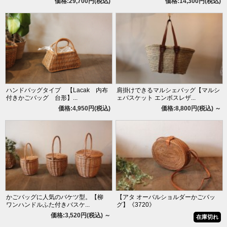
価格:29,700円(税込)
価格:14,300円(税込)
ハンドバッグタイプ 【Lacak 内布
肩掛けできるマルシェバッグ【マルシ
付きかごバッグ 台形】...
ェバスケット エンボスレザ...
価格:4,950円(税込)
価格:8,800円(税込)
～
かごバッグに人気のバケツ型。【柳
【アタ オーバルショルダーかごバッ
ワンハンドルふた付きバスケ...
グ】《3720》
価格:3,520円(税込)
～
在庫切れ