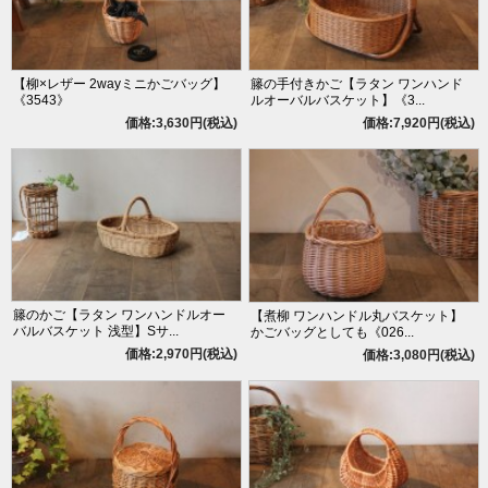
【柳×レザー 2wayミニかごバッグ】
籐の手付きかご【ラタン ワンハンド
《3543》
ルオーバルバスケット】《3...
価格:3,630円(税込)
価格:7,920円(税込)
籐のかご【ラタン ワンハンドルオー
【煮柳 ワンハンドル丸バスケット】
バルバスケット 浅型】Sサ...
かごバッグとしても《026...
価格:2,970円(税込)
価格:3,080円(税込)