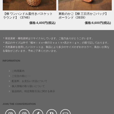
【柳 ワンハンドル蓋付きバスケット
東欧のかご【柳 三日月かごバッグ】
ラウンド】《3746》
ポーランド《3939》
価格:4,400円(税込)
価格:6,600円(税込)
＊発送資材・梱包資材はリサイクルしています。ご協力ありがとうございます。
＊表記のサイズは外寸「幅Ｗｉｄｅ×奥行Ｄｅｐｔｈ×高さＨｉｇｈ」の順で記しております。
＊天然素材を使用したバスケットは、製品により多少のサイズのずれやカラー、風合いが異な
る場合がございます。予めご了承くださいませ。
INFORMATION
ご利用案内
ご注文の前に･･･
配送料、お支払い方法について
個人情報の取り扱いについて
返品特約、特定商取引法に関する表示
JOIN THE CONVERSATION