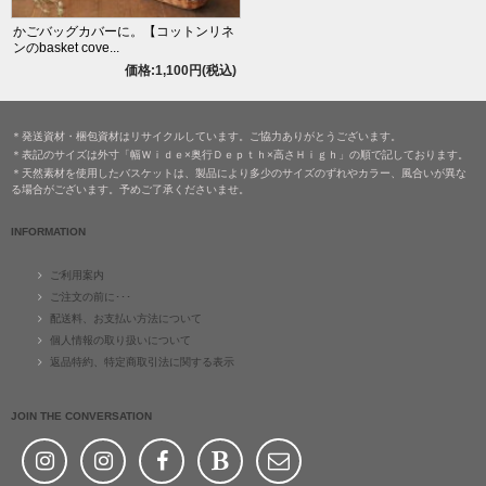
かごバッグカバーに。【コットンリネ
ンのbasket cove...
価格:1,100円(税込)
＊発送資材・梱包資材はリサイクルしています。ご協力ありがとうございます。
＊表記のサイズは外寸「幅Ｗｉｄｅ×奥行Ｄｅｐｔｈ×高さＨｉｇｈ」の順で記しております。
＊天然素材を使用したバスケットは、製品により多少のサイズのずれやカラー、風合いが異な
る場合がございます。予めご了承くださいませ。
INFORMATION
ご利用案内
ご注文の前に･･･
配送料、お支払い方法について
個人情報の取り扱いについて
返品特約、特定商取引法に関する表示
JOIN THE CONVERSATION