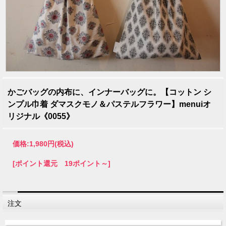
かごバッグの内布に、インナーバッグに。【コットン シ
ンプル巾着 ダマスクモノ＆パステルフラワー】menuiオ
リジナル《0055》
価格:
1,980円
(税込)
[ポイント還元 19ポイント～]
注文