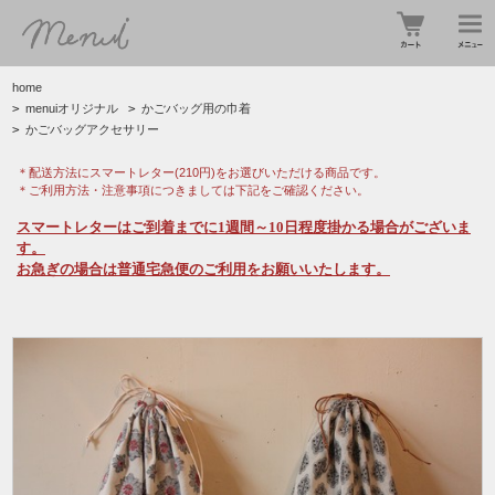
home
>
menuiオリジナル
>
かごバッグ用の巾着
>
かごバッグアクセサリー
＊配送方法にスマートレター(210円)をお選びいただける商品です。
＊ご利用方法・注意事項につきましては下記をご確認ください。
スマートレターはご到着までに1週間～10日程度掛かる場合がございま
す。
お急ぎの場合は普通宅急便のご利用をお願いいたします。