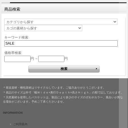
商品検索
キーワード検索
価格帯検索
円 ～
円
＊発送資材・梱包資材はリサイクルしています。ご協力ありがとうございます。
＊表記のサイズは外寸「幅Ｗｉｄｅ×奥行Ｄｅｐｔｈ×高さＨｉｇｈ」の順で記しております。
＊天然素材を使用したバスケットは、製品により多少のサイズのずれやカラー、風合いが異な
る場合がございます。予めご了承くださいませ。
INFORMATION
ご利用案内