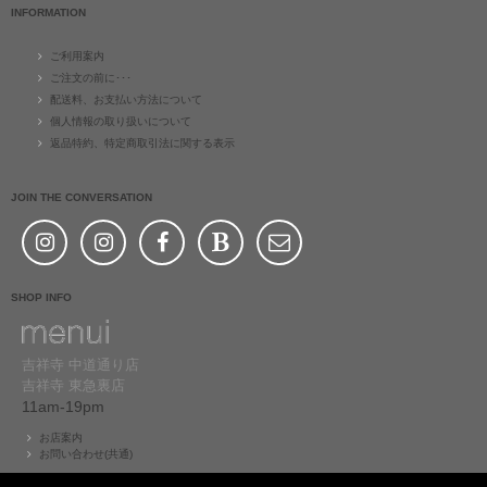
INFORMATION
ご利用案内
ご注文の前に･･･
配送料、お支払い方法について
個人情報の取り扱いについて
返品特約、特定商取引法に関する表示
JOIN THE CONVERSATION
SHOP INFO
吉祥寺 中道通り店
吉祥寺 東急裏店
11am-19pm
お店案内
お問い合わせ(共通)