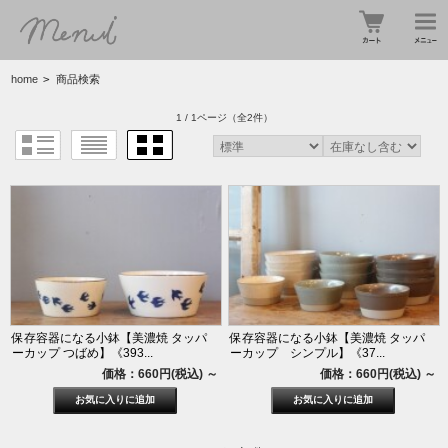
home
>
商品検索
1 / 1ページ
（全2件）
保存容器になる小鉢【美濃焼 タッパ
保存容器になる小鉢【美濃焼 タッパ
ーカップ つばめ】《393...
ーカップ シンプル】《37...
価格：660円(税込)
～
価格：660円(税込)
～