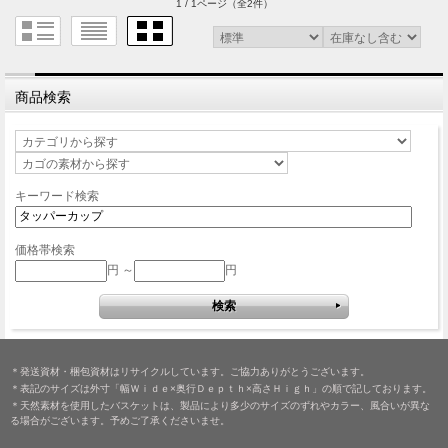
1 / 1ページ
（全2件）
商品検索
キーワード検索
価格帯検索
円 ～
円
＊発送資材・梱包資材はリサイクルしています。ご協力ありがとうございます。
＊表記のサイズは外寸「幅Ｗｉｄｅ×奥行Ｄｅｐｔｈ×高さＨｉｇｈ」の順で記しております。
＊天然素材を使用したバスケットは、製品により多少のサイズのずれやカラー、風合いが異な
る場合がございます。予めご了承くださいませ。