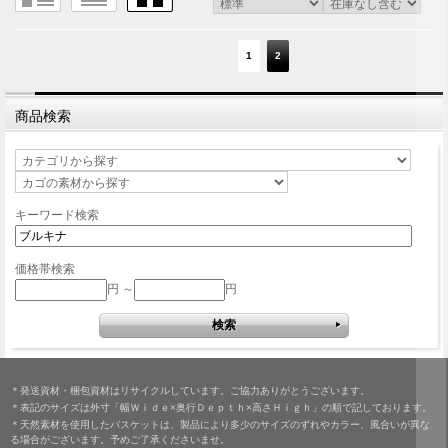
1
2
商品検索
キーワード検索
価格帯検索
円 ～
円
＊発送資材・梱包資材はリサイクルしています。ご協力ありがとうございます。
＊表記のサイズは外寸「幅Ｗｉｄｅ×奥行Ｄｅｐｔｈ×高さＨｉｇｈ」の順で記しております。
＊天然素材を使用したバスケットは、製品により多少のサイズのずれやカラー、風合いが異な
る場合がございます。予めご了承くださいませ。