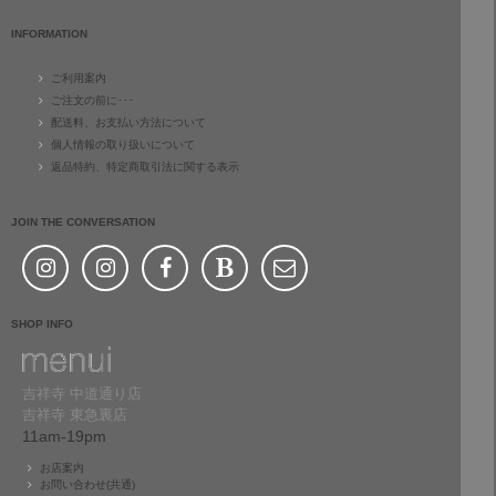
INFORMATION
ご利用案内
ご注文の前に･･･
配送料、お支払い方法について
個人情報の取り扱いについて
返品特約、特定商取引法に関する表示
JOIN THE CONVERSATION
SHOP INFO
吉祥寺 中道通り店
吉祥寺 東急裏店
11am-19pm
お店案内
お問い合わせ(共通)