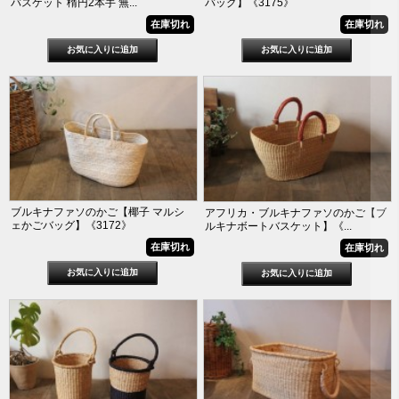
バスケット 楕円2本手 無...
バッグ】《3175》
在庫切れ
在庫切れ
ブルキナファソのかご【椰子 マルシ
アフリカ・ブルキナファソのかご【ブ
ェかごバッグ】《3172》
ルキナボートバスケット】《...
在庫切れ
在庫切れ