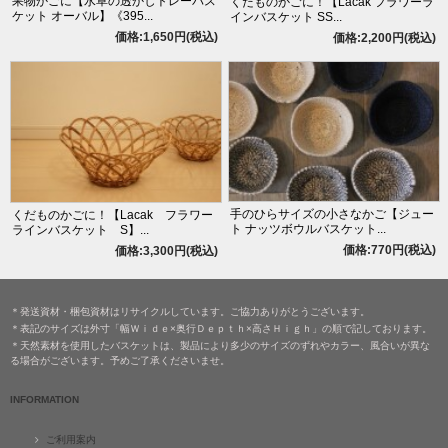
果物かごに【水草の透かしトレーバス
くだものかごに！【Lacak フラワーラ
ケット オーバル】《395...
インバスケット SS...
価格:1,650円(税込)
価格:2,200円(税込)
手のひらサイズの小さなかご【ジュー
くだものかごに！【Lacak フラワー
ト ナッツボウルバスケット...
ラインバスケット S】...
価格:770円(税込)
価格:3,300円(税込)
＊発送資材・梱包資材はリサイクルしています。ご協力ありがとうございます。
＊表記のサイズは外寸「幅Ｗｉｄｅ×奥行Ｄｅｐｔｈ×高さＨｉｇｈ」の順で記しております。
＊天然素材を使用したバスケットは、製品により多少のサイズのずれやカラー、風合いが異な
る場合がございます。予めご了承くださいませ。
INFORMATION
ご利用案内