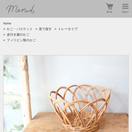
home
>
かご・バスケット
>
形で探す
>
トレータイプ
>
皮付き籐のかご
>
フィリピン製のかご