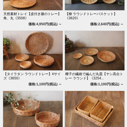
天然素材トレイ【皮付き籐のトレー】
【柳 ラウンドトレーバスケット】
角、丸《3508》
《3620》
価格:4,950円(税込)
～
価格:2,640円(税込)
～
【タイラタン ラウンドトレー】4サイ
椰子の繊維で編んだ丸皿【ヤシ高台ト
ズ《3650》
レー ラウンド】《3254...
価格:1,100円(税込)
～
価格:1,100円(税込)
～