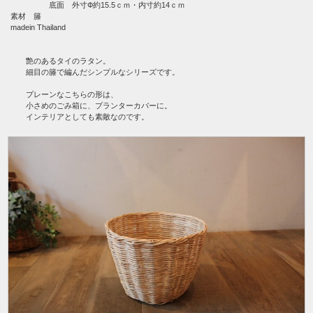
底面 外寸Ф約15.5ｃｍ・内寸約14ｃｍ
素材 籐
madein Thailand
艶のあるタイのラタン。
細目の籐で編んだシンプルなシリーズです。
プレーンなこちらの形は、
小さめのごみ箱に、プランターカバーに。
インテリアとしても素敵なのです。