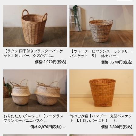
【ラタン 両手付きプランターバスケ
【ウォーターヒヤシンス ランドリー
ット】鉢カバー、クズかごに...
バスケット S】 鉢カバー...
価格:2,970円(税込)
価格:3,740円(税込)
おりたたんで2wayに！【シーグラス
竹のごみ箱【バンブー 丸型バスケッ
プランターパニエバスケ...
ト L】鉢カバーにも！ 《...
価格:2,970円(税込)
～
価格:3,300円(税込)