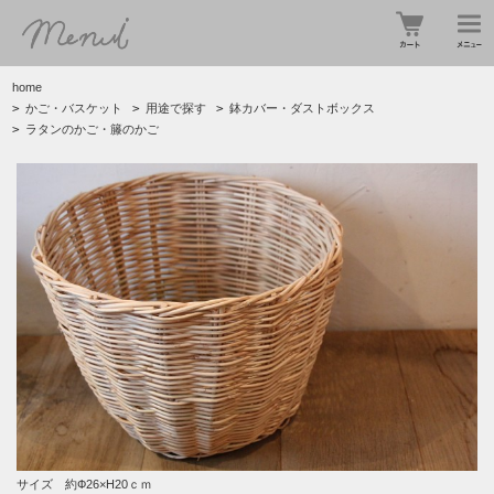
home
>
かご・バスケット
>
用途で探す
>
鉢カバー・ダストボックス
>
ラタンのかご・籐のかご
サイズ 約Ф26×H20ｃｍ