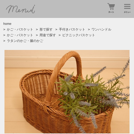
home
>
かご・バスケット
>
形で探す
>
手付きバスケット
>
ワンハンドル
>
かご・バスケット
>
用途で探す
>
ピクニックバスケット
>
ラタンのかご・籐のかご