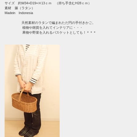
サイズ 約W34×D19×Ｈ13ｃｍ （持ち手含むH28ｃｍ）
素材 籐（ラタン）
Madein Indonesia
天然素材のラタンで編まれただ円の手付きかご。
植物や雑貨を入れてインテリアに・・・
果物や野菜を入れるバスケットとしても！＊＊＊