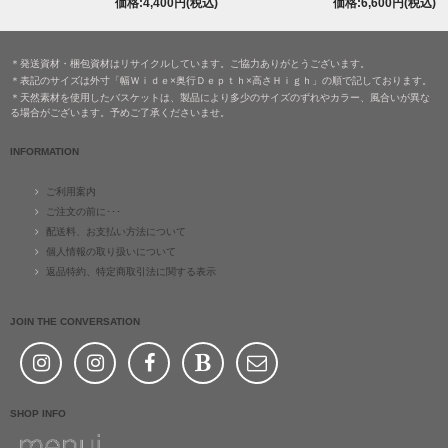
価格:4,400円(税込)
価格:6,600円(税込)
＊発送資材・梱包資材はリサイクルしています。ご協力ありがとうございます。
＊表記のサイズは外寸「幅Ｗｉｄｅ×奥行Ｄｅｐｔｈ×高さＨｉｇｈ」の順で記しております。
＊天然素材を使用したバスケットは、製品により多少のサイズのずれやカラー、風合いが異な
る場合がございます。予めご了承くださいませ。
INFORMATION
ご利用案内
ご注文の前に･･･
配送料、お支払い方法について
個人情報の取り扱いについて
返品特約、特定商取引法に関する表示
JOIN THE CONVERSATION
SHOP INFO