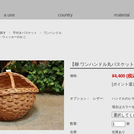
a use
country
material
探す
手付きバスケット
ワンハンドル
・ウィッカーのかご
【柳 ワンハンドル丸バスケット】
¥4,400
(税
価格:
[ポイント還元
オプション： レザー:
ハンドルのレ
場合はカラー
数量:
個
在庫:
在庫あり