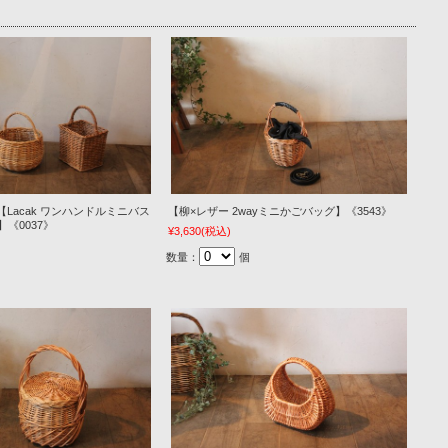
ル【Lacak ワンハンドルミニバス
【柳×レザー 2wayミニかごバッグ】《3543》
e】《0037》
¥3,630
(税込)
数量：
個