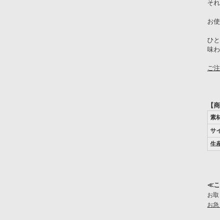
それ
お使
ひと
味わ
ご注
【商
素
サ
生
≪こ
お取
お急