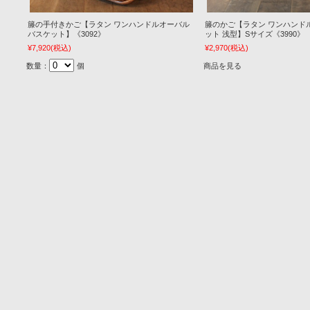
籐の手付きかご【ラタン ワンハンドルオーバル
籐のかご【ラタン ワンハンド
バスケット】《3092》
ット 浅型】Sサイズ《3990》
¥7,920
(税込)
¥2,970
(税込)
数量：
個
商品を見る