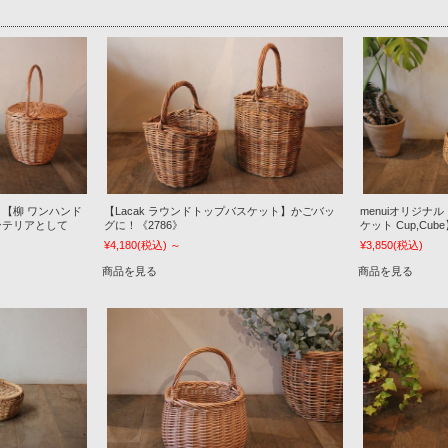
【柳 ワンハンド
【Lacak ラウンドトップバスケット】かごバッ
menuiオリジナ
ンテリアとして
グに！《2786》
ケット Cup,Cub
¥4,180
(税込)
～
¥3,850
(税込)
商品を見る
商品を見る