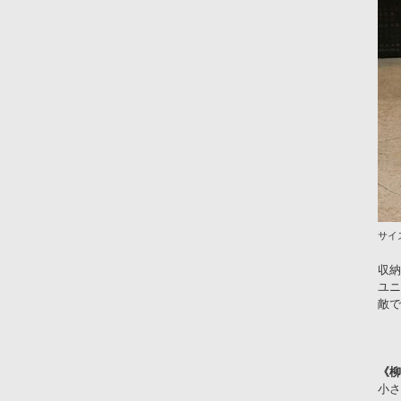
サイズ
収納
ユニ
敵で
《柳
小さ