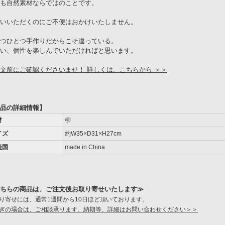
も自然素材ならではのことです。
いいただくのにご不便はおかけいたしません。
つひとつ手作りだからこそ違っている。
い、個性を楽しんでいただければと思います。
文前にご確認くださいませ！ 詳しくは、こちらから ＞＞
品の詳細情報】
材
柳
イズ
約W35×D31×H27cm
産国
made in China
ちらの商品は、ご注文後お取り寄せいたします≫
り寄せには、通常1週間から10日ほど頂いております。
ぎの場合は、ご相談承ります。納期等、詳細はお問い合わせください＞＞