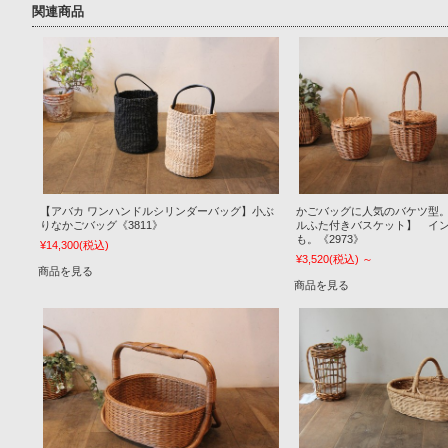
関連商品
【アバカ ワンハンドルシリンダーバッグ】小ぶ
かごバッグに人気のバケツ型。
りなかごバッグ《3811》
ルふた付きバスケット】 イ
も。《2973》
¥14,300
(税込)
¥3,520
(税込)
～
商品を見る
商品を見る