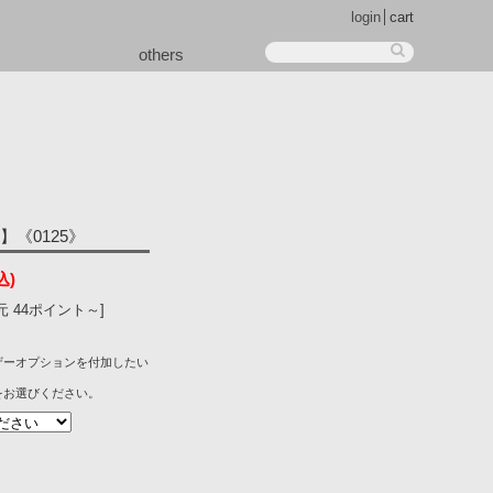
login
cart
others
《0125》
込)
 44ポイント～]
ザーオプションを付加したい
をお選びください。