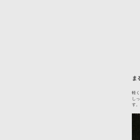
ま
軽く
しっ
す。