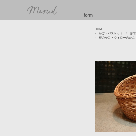
form
HOME
かご・バスケット
形で
柳のかご・ウィローのかご