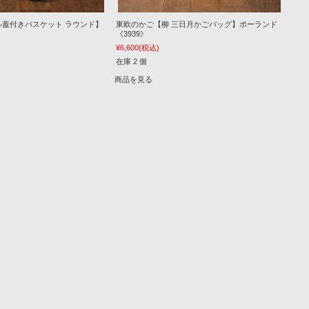
ル蓋付きバスケット ラウンド】
東欧のかご【柳 三日月かごバッグ】ポーランド
《3939》
¥6,600
(税込)
在庫 2 個
商品を見る