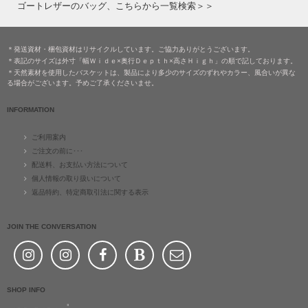
ゴートレザーのバッグ、こちらから一覧検索＞＞
＊発送資材・梱包資材はリサイクルしています。ご協力ありがとうございます。
＊表記のサイズは外寸「幅Ｗｉｄｅ×奥行Ｄｅｐｔｈ×高さＨｉｇｈ」の順で記しております。
＊天然素材を使用したバスケットは、製品により多少のサイズのずれやカラー、風合いが異な
る場合がございます。予めご了承くださいませ。
INFORMATION
ご利用案内
ご注文の前に･･･
配送料、お支払い方法について
個人情報の取り扱いについて
返品特約、特定商取引法に関する表示
JOIN THE CONVERSATION
SHOP INFO