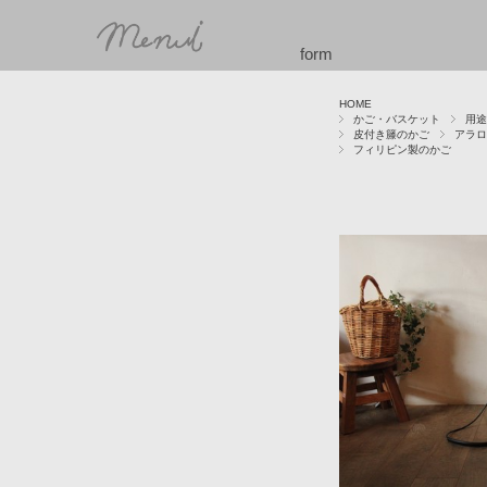
form
HOME
かご・バスケット
用途
皮付き籐のかご
アラロ
フィリピン製のかご