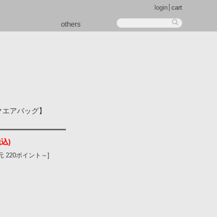
login
cart
others
スクエアバッグ】
税込)
 220ポイント～]