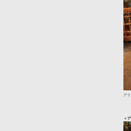
アラ
＜ア