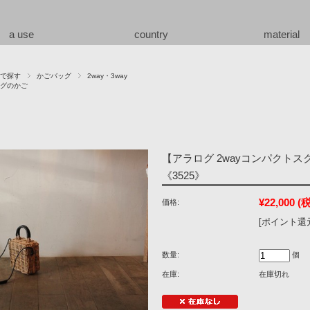
a use
country
material
で探す
かごバッグ
2way・3way
グのかご
【アラログ 2wayコンパクト
《3525》
¥22,000
(
価格:
[ポイント還元
数量:
個
在庫:
在庫切れ