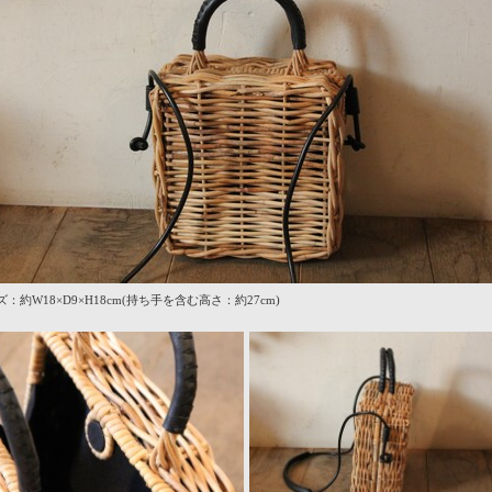
：約W18×D9×H18cm(持ち手を含む高さ：約27cm)