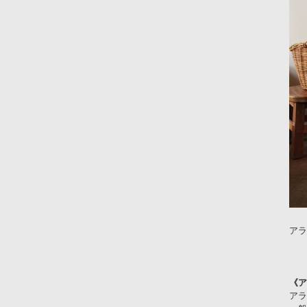
アラ
《ア
アラ