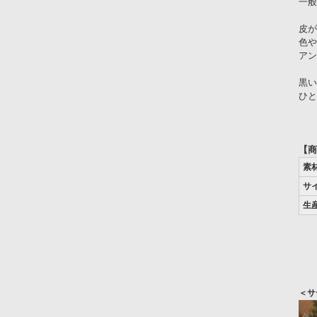
一般
皮が
色や
アン
黒い
ひと
【商
素
サ
生
＜サ