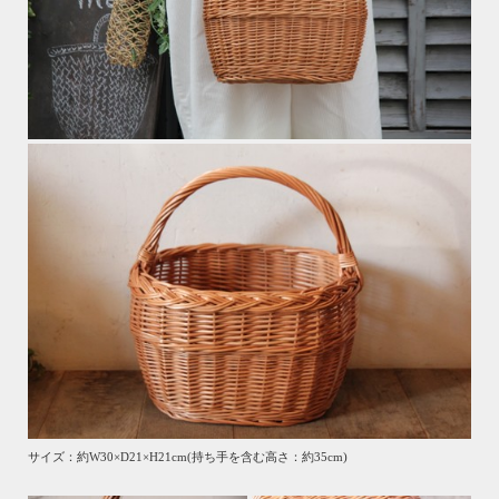
サイズ：約W30×D21×H21cm(持ち手を含む高さ：約35cm)