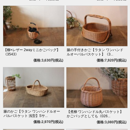
【柳×レザー 2wayミニかごバッグ】
籐の手付きかご【ラタン ワンハンド
《3543》
ルオーバルバスケット】《3...
価格:3,630円(税込)
価格:7,920円(税込)
籐のかご【ラタン ワンハンドルオー
【煮柳 ワンハンドル丸バスケット】
バルバスケット 浅型】Sサ...
かごバッグとしても《026...
価格:2,970円(税込)
価格:3,080円(税込)