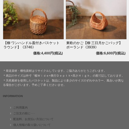
【柳 ワンハンドル蓋付きバスケット
東欧のかご【柳 三日月かごバッグ】
ラウンド】《3746》
ポーランド《3939》
価格:4,400円(税込)
価格:6,600円(税込)
＊発送資材・梱包資材はリサイクルしています。ご協力ありがとうございます。
＊表記のサイズは外寸「幅Ｗｉｄｅ×奥行Ｄｅｐｔｈ×高さＨｉｇｈ」の順で記しております。
＊天然素材を使用したバスケットは、製品により多少のサイズのずれやカラー、風合いが異な
る場合がございます。予めご了承くださいませ。
INFORMATION
ご利用案内
ご注文の前に･･･
配送料、お支払い方法について
個人情報の取り扱いについて