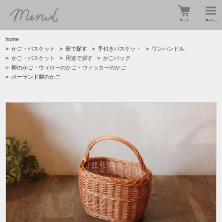
home
>
かご・バスケット
>
形で探す
>
手付きバスケット
>
ワンハンドル
>
かご・バスケット
>
用途で探す
>
かごバッグ
>
柳のかご・ウィローのかご・ウィッカーのかご
>
ポーランド製のかご