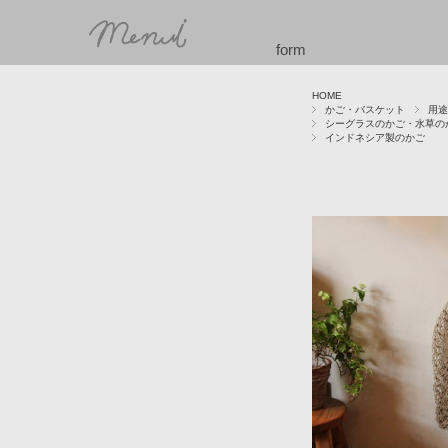
form
HOME
かご・バスケット
用途
シーグラスのかご・水草の
インドネシア製のかご