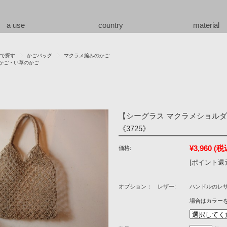
a use
country
material
で探す
かごバッグ
マクラメ編みのかご
かご・い草のかご
【シーグラス マクラメショル
《3725》
¥3,960
(税
価格:
[ポイント還元
オプション： レザー:
ハンドルのレ
場合はカラー