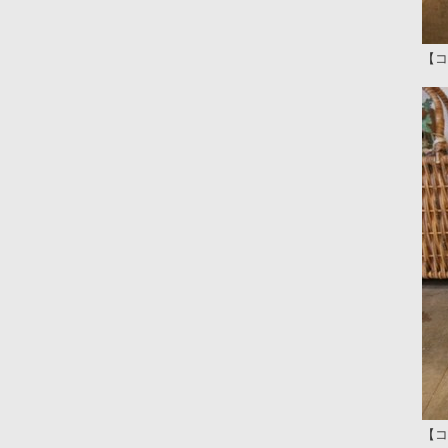
【コ
【コ