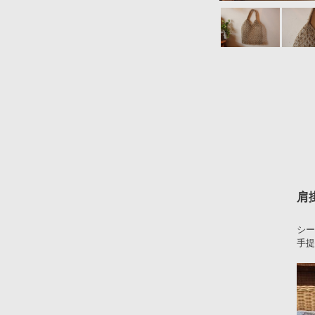
肩
シー
手提