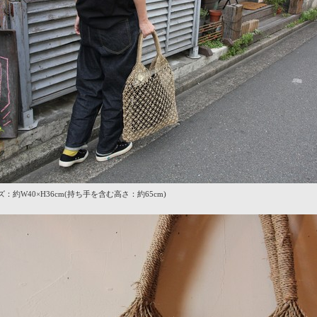
ズ：約W40×H36cm(持ち手を含む高さ：約65cm)