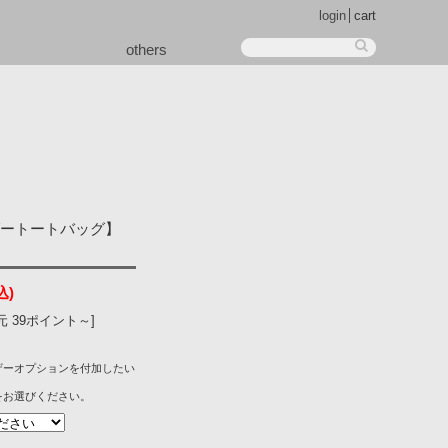
login
cart
others
ダートートバッグ】
込)
 39ポイント～]
ザーオプションを付加したい
をお選びください。