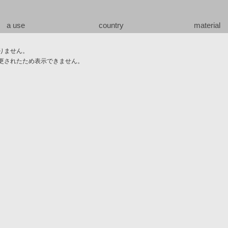
a use
country
material
りません。
更されたため表示できません。