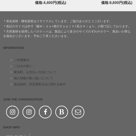
価格:4,400円(税込)
価格:6,600円(税込)
＊発送資材・梱包資材はリサイクルしています。ご協力ありがとうございます。
＊表記のサイズは外寸「幅Ｗｉｄｅ×奥行Ｄｅｐｔｈ×高さＨｉｇｈ」の順で記しております。
＊天然素材を使用したバスケットは、製品により多少のサイズのずれやカラー、風合いが異な
る場合がございます。予めご了承くださいませ。
INFORMATION
ご利用案内
ご注文の前に･･･
配送料、お支払い方法について
個人情報の取り扱いについて
返品特約、特定商取引法に関する表示
JOIN THE CONVERSATION
SHOP INFO