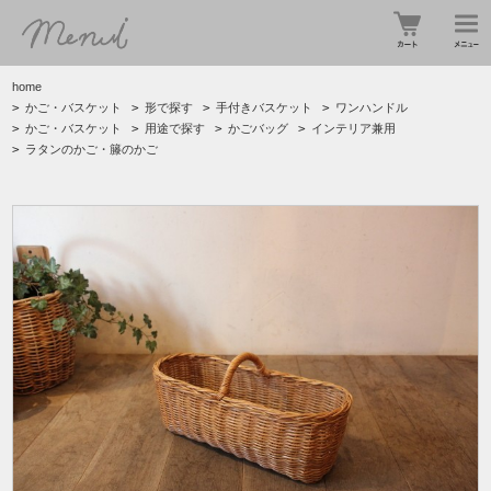
home
>
かご・バスケット
>
形で探す
>
手付きバスケット
>
ワンハンドル
>
かご・バスケット
>
用途で探す
>
かごバッグ
>
インテリア兼用
>
ラタンのかご・籐のかご