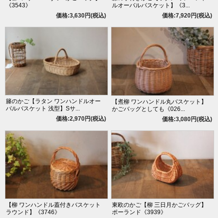
《3543》
ルオーバルバスケット】《3...
価格:3,630円(税込)
価格:7,920円(税込)
籐のかご【ラタン ワンハンドルオー
【煮柳 ワンハンドル丸バスケット】
バルバスケット 浅型】Sサ...
かごバッグとしても《026...
価格:2,970円(税込)
価格:3,080円(税込)
【柳 ワンハンドル蓋付きバスケット
東欧のかご【柳 三日月かごバッグ】
ラウンド】《3746》
ポーランド《3939》