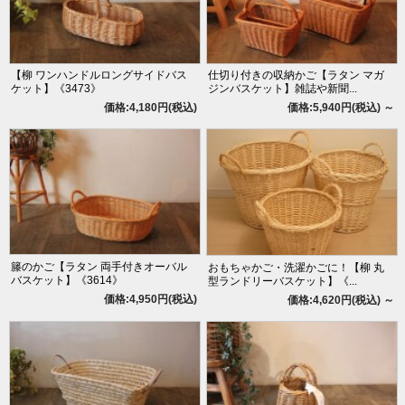
【柳 ワンハンドルロングサイドバス
仕切り付きの収納かご【ラタン マガ
ケット】《3473》
ジンバスケット】雑誌や新聞...
価格:4,180円(税込)
価格:5,940円(税込)
～
籐のかご【ラタン 両手付きオーバル
おもちゃかご・洗濯かごに！【柳 丸
バスケット】《3614》
型ランドリーバスケット】《...
価格:4,950円(税込)
価格:4,620円(税込)
～