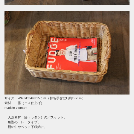
サイズ W46×D34×H15ｃｍ（持ち手含むH約19ｃｍ）
素材 籐（ニス仕上げ）
madein vietnam
天然素材 籐（ラタン）のバスケット。
角型のトレータイプ。
棚の中やベッド下収納に。