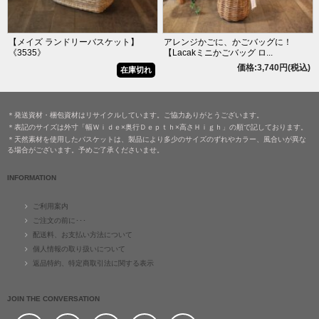
【メイズ ランドリーバスケット】
アレンジかごに、かごバッグに！
《3535》
【Lacakミニかごバッグ ロ...
価格:3,740円(税込)
在庫切れ
＊発送資材・梱包資材はリサイクルしています。ご協力ありがとうございます。
＊表記のサイズは外寸「幅Ｗｉｄｅ×奥行Ｄｅｐｔｈ×高さＨｉｇｈ」の順で記しております。
＊天然素材を使用したバスケットは、製品により多少のサイズのずれやカラー、風合いが異な
る場合がございます。予めご了承くださいませ。
INFORMATION
ご利用案内
ご注文の前に･･･
配送料、お支払い方法について
個人情報の取り扱いについて
返品特約、特定商取引法に関する表示
JOIN THE CONVERSATION