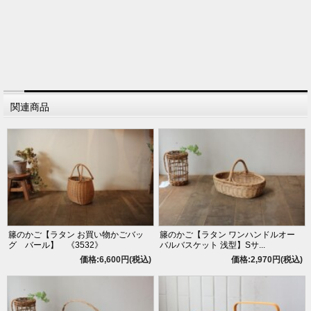
関連商品
籐のかご【ラタン お買い物かごバッ
籐のかご【ラタン ワンハンドルオー
グ バール】 《3532》
バルバスケット 浅型】Sサ...
価格:6,600円(税込)
価格:2,970円(税込)