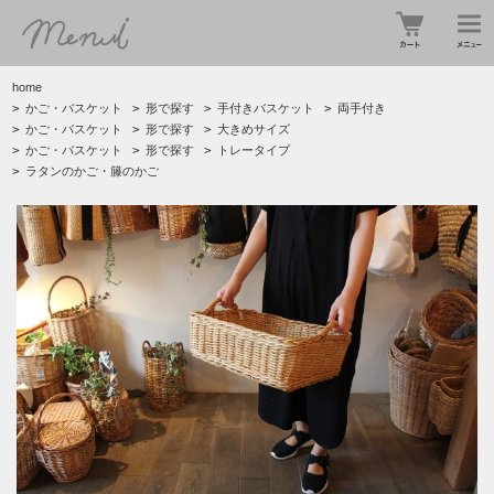
home
>
かご・バスケット
>
形で探す
>
手付きバスケット
>
両手付き
>
かご・バスケット
>
形で探す
>
大きめサイズ
>
かご・バスケット
>
形で探す
>
トレータイプ
>
ラタンのかご・籐のかご