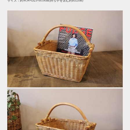
サイズ：約W34×D25×H19cm(持ち手を含む約H32cm)