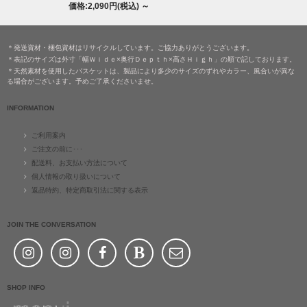
価格:2,090円(税込)
～
＊発送資材・梱包資材はリサイクルしています。ご協力ありがとうございます。
＊表記のサイズは外寸「幅Ｗｉｄｅ×奥行Ｄｅｐｔｈ×高さＨｉｇｈ」の順で記しております。
＊天然素材を使用したバスケットは、製品により多少のサイズのずれやカラー、風合いが異な
る場合がございます。予めご了承くださいませ。
INFORMATION
ご利用案内
ご注文の前に･･･
配送料、お支払い方法について
個人情報の取り扱いについて
返品特約、特定商取引法に関する表示
JOIN THE CONVERSATION
SHOP INFO