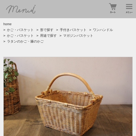
home
>
かご・バスケット
>
形で探す
>
手付きバスケット
>
ワンハンドル
>
かご・バスケット
>
用途で探す
>
マガジンバスケット
>
ラタンのかご・籐のかご