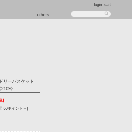
login
cart
others
ンドリーバスケット
109》
込)
 63ポイント～]