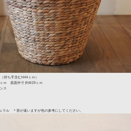
ｍ（持ち手含むH44ｃｍ）
 底面外寸 約Φ29ｃｍ
ンス
ュラル ＊形が違いますが色の参考にしてください。