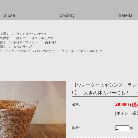
a use
country
material
で探す
ランドリーバスケット
で探す
鉢カバー・ダストボックス
探す
手付きバスケット
両手付き
探す
大きめサイズ
ご・バンクアンのかご・バクバクのかご
ウォーターヒヤシンスのかご
【ウォーターヒヤシンス ラ
L】 大きめ鉢カバーにも！ 《2
¥6,380
(税
価格:
[ポイント還元
数量:
個