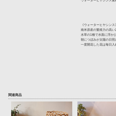
ウォーターヒヤシンス素
《ウォーターヒヤシンス
南米原産の繁殖力の高い
水草の1種で水面に浮か
朝につぼみが太陽の日照
一度開花した花は毎日入
関連商品