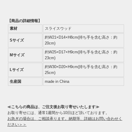
【商品の詳細情報】
素材
スライスウッド
約W21×D14×H8cm(持ち手を含む高さ：約
Sサイズ
20cm)
約W25×D17×H9cm(持ち手を含む高さ：約
Mサイズ
23cm)
約W30×D20×H9cm(持ち手を含む高さ：約
Lサイズ
25cm)
生産国
made in China
≪こちらの商品は、ご注文後お取り寄せいたします≫
お取り寄せには、通常1週間から10日ほど頂いております。
お急ぎの場合は、ご相談承ります。納期等、詳細はお問い合わせく
ださい＞＞