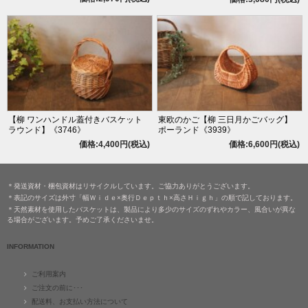
【柳 ワンハンドル蓋付きバスケット
東欧のかご【柳 三日月かごバッグ】
ラウンド】《3746》
ポーランド《3939》
価格:4,400円(税込)
価格:6,600円(税込)
＊発送資材・梱包資材はリサイクルしています。ご協力ありがとうございます。
＊表記のサイズは外寸「幅Ｗｉｄｅ×奥行Ｄｅｐｔｈ×高さＨｉｇｈ」の順で記しております。
＊天然素材を使用したバスケットは、製品により多少のサイズのずれやカラー、風合いが異な
る場合がございます。予めご了承くださいませ。
INFORMATION
ご利用案内
ご注文の前に･･･
配送料、お支払い方法について