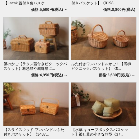
【Lacak 蓋付き角バスケ...
付きバスケット】《0198...
価格:5,500円(税込)
～
価格:8,800円(税込)
籐のかご【ラタン蓋付きピクニックバ
ふた付きワンハンドルかご！【煮柳
スケット】救急箱や裁縫箱に...
ピクニックバスケット】《0...
価格:4,950円(税込)
～
価格:3,630円(税込)
～
【スライスウッド ワンハンドルふた
【水草 キューブボックスバスケッ
付きバスケット】《3487...
ト】被せ蓋の小さな箱型《37...