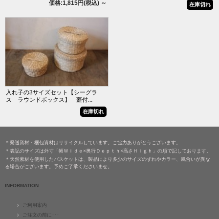
価格:1,815円(税込)
～
在庫切れ
入れ子の3サイズセット【シーグラ
ス ラウンドボックス】 蓋付...
在庫切れ
＊発送資材・梱包資材はリサイクルしています。ご協力ありがとうございます。
＊表記のサイズは外寸「幅Ｗｉｄｅ×奥行Ｄｅｐｔｈ×高さＨｉｇｈ」の順で記しております。
＊天然素材を使用したバスケットは、製品により多少のサイズのずれやカラー、風合いが異な
る場合がございます。予めご了承くださいませ。
INFORMATION
ご利用案内
ご注文の前に･･･