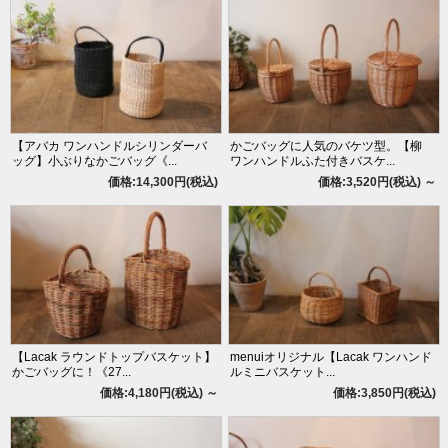
【アバカ ワンハンドルシリンダーバ
かごバッグに人気のバケツ型。【柳
ッグ】小ぶりなかごバッグ《...
ワンハンドルふた付きバスケ...
価格:14,300円(税込)
価格:3,520円(税込)
～
【Lacak ラウンドトップバスケット】
menuiオリジナル【Lacak ワンハンド
かごバッグに！《27...
ルミニバスケット...
価格:4,180円(税込)
～
価格:3,850円(税込)