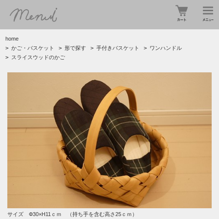
home
>
かご・バスケット
>
形で探す
>
手付きバスケット
>
ワンハンドル
>
スライスウッドのかご
サイズ Ф30×H11ｃｍ （持ち手を含む高さ25ｃｍ）