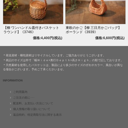
【柳 ワンハンドル蓋付きバスケット
東欧のかご【柳 三日月かごバッグ】
ラウンド】《3746》
ポーランド《3939》
価格:4,400円(税込)
価格:6,600円(税込)
＊発送資材・梱包資材はリサイクルしています。ご協力ありがとうございます。
＊表記のサイズは外寸「幅Ｗｉｄｅ×奥行Ｄｅｐｔｈ×高さＨｉｇｈ」の順で記しております。
＊天然素材を使用したバスケットは、製品により多少のサイズのずれやカラー、風合いが異な
る場合がございます。予めご了承くださいませ。
INFORMATION
ご利用案内
ご注文の前に･･･
配送料、お支払い方法について
個人情報の取り扱いについて
返品特約、特定商取引法に関する表示