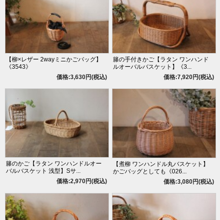
【柳×レザー 2wayミニかごバッグ】
籐の手付きかご【ラタン ワンハンド
《3543》
ルオーバルバスケット】《3...
価格:3,630円(税込)
価格:7,920円(税込)
籐のかご【ラタン ワンハンドルオー
【煮柳 ワンハンドル丸バスケット】
バルバスケット 浅型】Sサ...
かごバッグとしても《026...
価格:2,970円(税込)
価格:3,080円(税込)