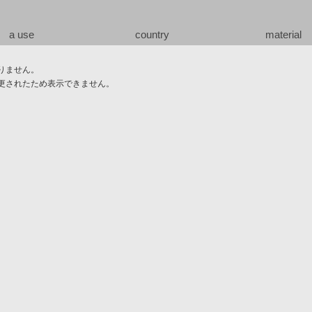
a use
country
material
りません。
更されたため表示できません。