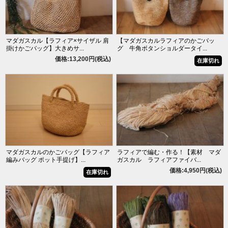
マダガスカル【ラフィア×サイザル 肩
【マダガスカルラフィアのかごバッ
掛けかごバッグ】大きめサ...
グ 牛角ボタンショルダータイ...
価格:13,200円(税込)
在庫切れ
マダガスカルのかごバッグ【ラフィア
ラフィアで編む・作る！【素材 マダ
編みバッグ ポット手提げ】...
ガスカル ラフィアファイバ...
価格:4,950円(税込)
在庫切れ