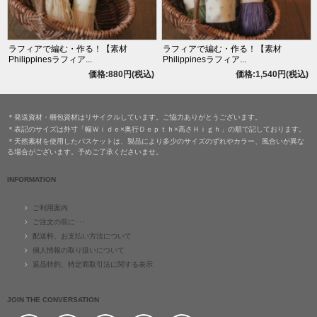
ラフィアで編む・作る！【素材
ラフィアで編む・作る！【素材
Philippinesラフィア...
Philippinesラフィア...
価格:880円(税込)
価格:1,540円(税込)
＊発送資材・梱包資材はリサイクルしています。ご協力ありがとうございます。
＊表記のサイズは外寸「幅Ｗｉｄｅ×奥行Ｄｅｐｔｈ×高さＨｉｇｈ」の順で記しております。
＊天然素材を使用したバスケットは、製品により多少のサイズのずれやカラー、風合いが異な
る場合がございます。予めご了承くださいませ。
INFORMATION
ご利用案内
ご注文の前に･･･
配送料、お支払い方法について
個人情報の取り扱いについて
返品特約、特定商取引法に関する表示
JOIN THE CONVERSATION