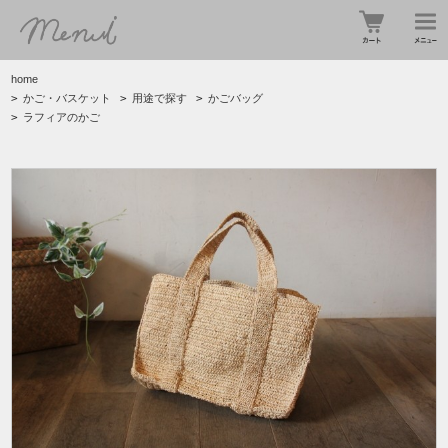
home
>
かご・バスケット
>
用途で探す
>
かごバッグ
>
ラフィアのかご