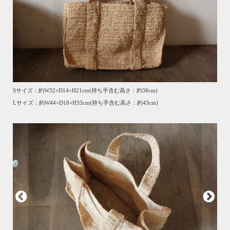
Sサイズ：約W32×D14×H21cm(持ち手含む高さ：約38cm)
Lサイズ：約W44×D18×H33cm(持ち手含む高さ：約43cm)