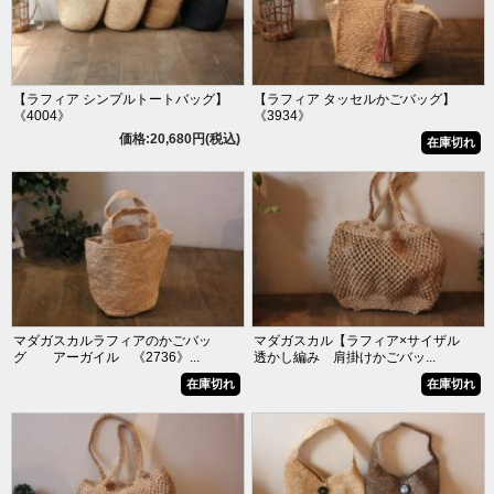
【ラフィア シンプルトートバッグ】
【ラフィア タッセルかごバッグ】
《4004》
《3934》
価格:20,680円(税込)
在庫切れ
マダガスカルラフィアのかごバッ
マダガスカル【ラフィア×サイザル
グ アーガイル 《2736》...
透かし編み 肩掛けかごバッ...
在庫切れ
在庫切れ