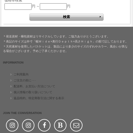
価格帯検索
円 ～
円
＊発送資材・梱包資材はリサイクルしています。ご協力ありがとうございます。
＊表記のサイズは外寸「幅Ｗｉｄｅ×奥行Ｄｅｐｔｈ×高さＨｉｇｈ」の順で記しております。
＊天然素材を使用したバスケットは、製品により多少のサイズのずれやカラー、風合いが異な
る場合がございます。予めご了承くださいませ。
INFORMATION
ご利用案内
ご注文の前に･･･
配送料、お支払い方法について
個人情報の取り扱いについて
返品特約、特定商取引法に関する表示
JOIN THE CONVERSATION