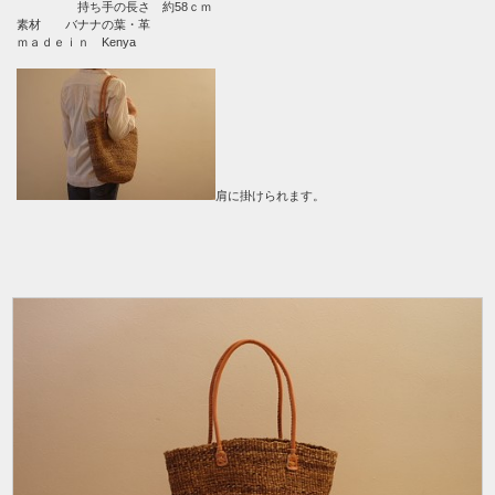
持ち手の長さ 約58ｃｍ
素材 バナナの葉・革
ｍａｄｅｉｎ Kenya
肩に掛けられます。