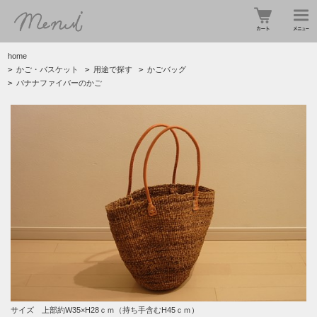
home
>
かご・バスケット
>
用途で探す
>
かごバッグ
>
バナナファイバーのかご
サイズ 上部約W35×H28ｃｍ（持ち手含むH45ｃｍ）