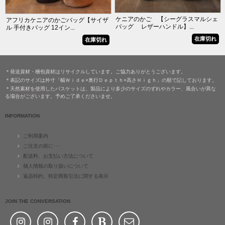
ケニアのかご 【シーグラスマルシェ
アフリカケニアのかごバッグ【サイザ
バッグ レザーハンドル】...
ル 手付きバッグ 12イン...
在庫切れ
在庫切れ
＊発送資材・梱包資材はリサイクルしています。ご協力ありがとうございます。
＊表記のサイズは外寸「幅Ｗｉｄｅ×奥行Ｄｅｐｔｈ×高さＨｉｇｈ」の順で記しております。
＊天然素材を使用したバスケットは、製品により多少のサイズのずれやカラー、風合いが異な
る場合がございます。予めご了承くださいませ。
INFORMATION
ご利用案内
ご注文の前に･･･
配送料、お支払い方法について
個人情報の取り扱いについて
返品特約、特定商取引法に関する表示
JOIN THE CONVERSATION