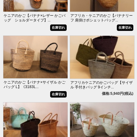
ケニアのかご【バナナ×レザー かごバ
アフリカ・ケニアのかご【バナナリー
ッグ ショルダータイプ】...
フ 肩掛けポシェットバッグ...
在庫切れ
在庫切れ
ケニアのかご【バナナ×サイザル かご
アフリカケニアのかごバッグ【サイザ
バッグ L】《3183L...
ル 手付きバッグ 9インチ...
価格:5,940円(税込)
在庫切れ