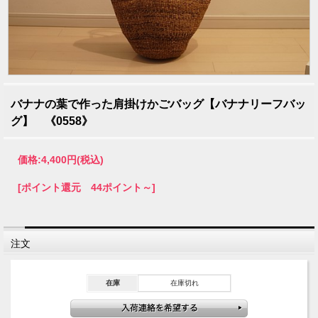
バナナの葉で作った肩掛けかごバッグ【バナナリーフバッ
グ】 《0558》
価格:
4,400円
(税込)
[ポイント還元 44ポイント～]
注文
在庫
在庫切れ