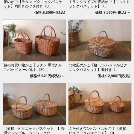
籐のかご【ラタン ピクニックバスケ
トランクタイプの収納かご【Lacak ト
ット】両開きのフタ付き《3...
ランクバスケット】《...
価格:8,800円(税込)
価格:7,590円(税込)
～
籐のお買い物かご【ラタン 手付きか
北欧風のかご【柳 ワンハンドルピク
ごバッグ オーバル】《30...
ニックバスケット】蓋付き《...
価格:5,940円(税込)
～
価格:12,980円(税込)
【煮柳 ピクニックバスケット 】普
ふた付きワンハンドルかご！【煮柳
通でシンプル。ベーシックな...
ピクニックバスケット】《0...