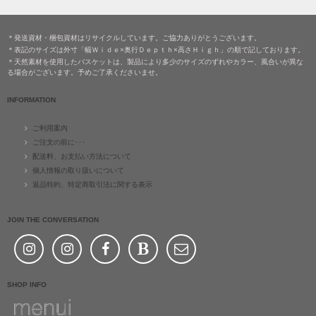
＊発送資材・梱包資材はリサイクルしています。ご協力ありがとうございます。
＊表記のサイズは外寸「幅Ｗｉｄｅ×奥行Ｄｅｐｔｈ×高さＨｉｇｈ」の順で記しております。
＊天然素材を使用したバスケットは、製品により多少のサイズのずれやカラー、風合いが異な
る場合がございます。予めご了承くださいませ。
INFORMATION
ご利用案内
ご注文の前に･･･
配送料、お支払い方法について
個人情報の取り扱いについて
返品特約、特定商取引法に関する表示
JOIN THE CONVERSATION
SHOP INFO