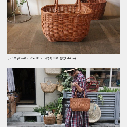
サイズ:約W40×D25×H26cm(持ち手を含むH44cm)