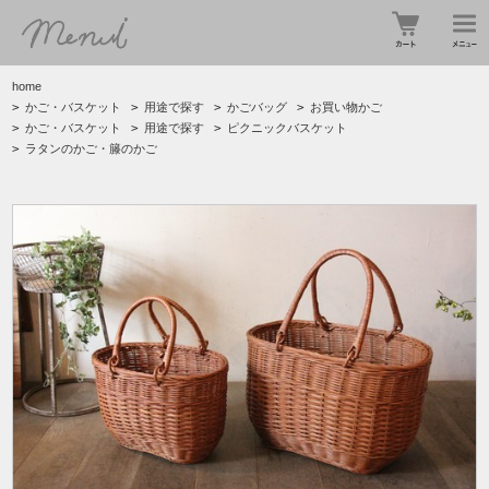
home
>
かご・バスケット
>
用途で探す
>
かごバッグ
>
お買い物かご
>
かご・バスケット
>
用途で探す
>
ピクニックバスケット
>
ラタンのかご・籐のかご