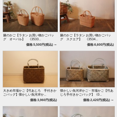
籐のかご【ラタン お買い物かごバッ
籐のかご【ラタン お買い物かごバッ
グ オーバル】 《3533...
グ スクエア】 《3534...
価格:5,500円(税込)
～
価格:6,600円(税込)
大きめ市場かご【竹あじろ 手付きか
懐かしい魚河岸かご・市場かご【竹あ
ごバッグ】懐かしい魚河岸か...
じろ手付きかごバッグ】《0...
価格:3,960円(税込)
価格:2,420円(税込)
～