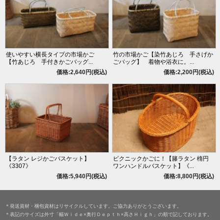
使いやすい横長タイプの市場かご
竹の市場かご【染竹あじろ 手さげか
【竹あじろ 手付きかごバッグ...
ごバッグ】 着物や浴衣に。...
価格:2,640円(税込)
価格:2,200円(税込)
【ラタン レジかごバスケット】
ピクニックかごに！【籐ラタン 楕円
《3307》
ワンハンドルバスケット】《...
価格:5,940円(税込)
価格:8,800円(税込)
＊発送資材・梱包資材はリサイクルしています。ご協力ありがとうございます。
＊表記のサイズは外寸「幅Ｗｉｄｅ×奥行Ｄｅｐｔｈ×高さＨｉｇｈ」の順で記しております。