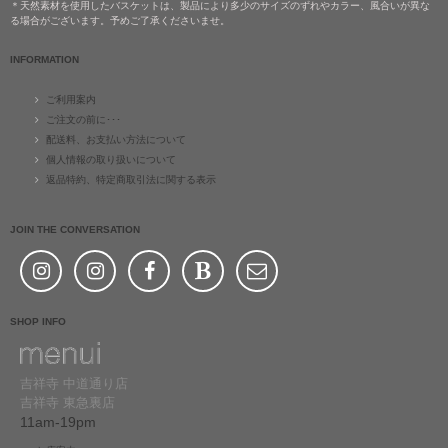
＊天然素材を使用したバスケットは、製品により多少のサイズのずれやカラー、風合いが異な
る場合がございます。予めご了承くださいませ。
INFORMATION
ご利用案内
ご注文の前に･･･
配送料、お支払い方法について
個人情報の取り扱いについて
返品特約、特定商取引法に関する表示
JOIN THE CONVERSATION
SHOP INFO
吉祥寺 中道通り店
吉祥寺 東急裏店
11am-19pm