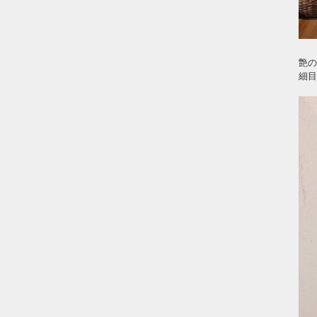
艶の
細目