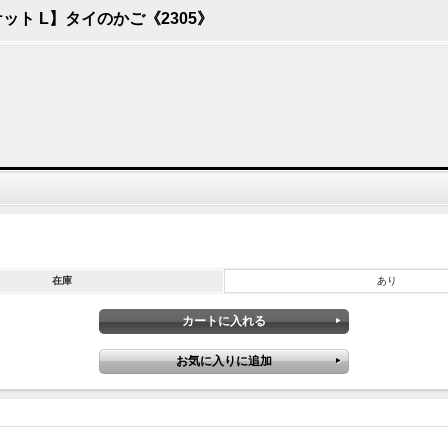
ト L】タイのかご《2305》
在庫
あり