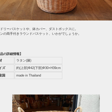
ドリーバスケットや、鉢カバー、ダストボックスに。
ンの両手付きラウンドバスケット、いかがでしょうか。
品の詳細情報】
材
ラタン(籐)
イズ
約(上部)Ф42(下部)Ф30×H39cm
産国
made in Thailand