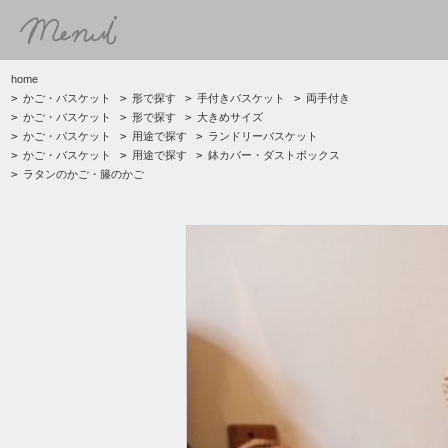
home
>
かご・バスケット
>
形で探す
>
手付きバスケット
>
両手付き
>
かご・バスケット
>
形で探す
>
大きめサイズ
>
かご・バスケット
>
用途で探す
>
ランドリーバスケット
>
かご・バスケット
>
用途で探す
>
鉢カバー・ダストボックス
>
ラタンのかご・籐のかご