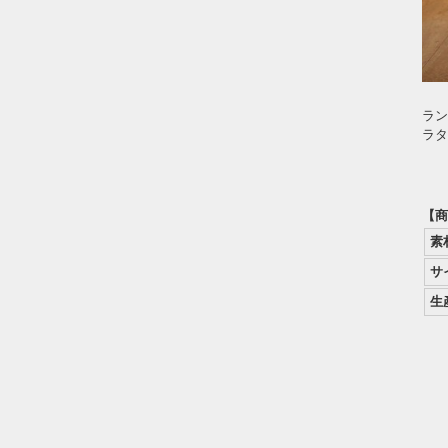
ラン
ラタ
【商
素
サ
生