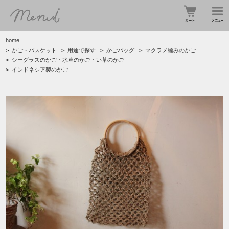
home
>
かご・バスケット
>
用途で探す
>
かごバッグ
>
マクラメ編みのかご
>
シーグラスのかご・水草のかご・い草のかご
>
インドネシア製のかご