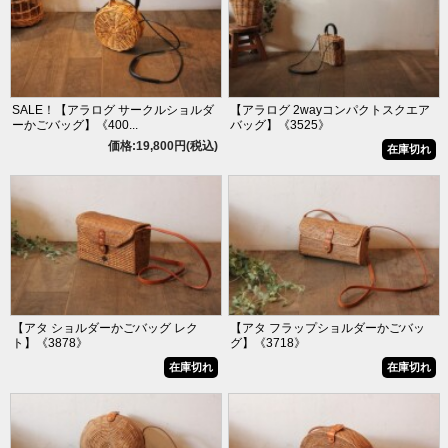
SALE！【アラログ サークルショルダ
【アラログ 2wayコンパクトスクエア
ーかごバッグ】《400...
バッグ】《3525》
価格:19,800円(税込)
在庫切れ
【アタ ショルダーかごバッグ レク
【アタ フラップショルダーかごバッ
ト】《3878》
グ】《3718》
在庫切れ
在庫切れ