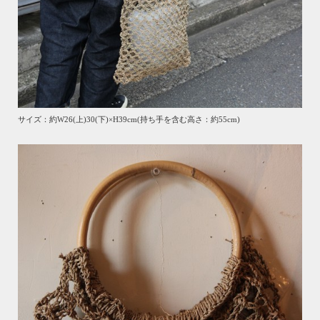
サイズ：約W26(上)30(下)×H39cm(持ち手を含む高さ：約55cm)