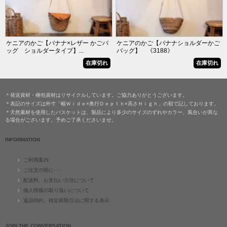
ケニアのかご【バナナ×レザー かごバ
ケニアのかご【バナナショルダーかご
ッグ ショルダータイプ】...
バッグ】 《3188》
在庫切れ
在庫切れ
＊発送資材・梱包資材はリサイクルしています。ご協力ありがとうございます。
＊表記のサイズは外寸「幅Ｗｉｄｅ×奥行Ｄｅｐｔｈ×高さＨｉｇｈ」の順で記しております。
＊天然素材を使用したバスケットは、製品により多少のサイズのずれやカラー、風合いが異な
る場合がございます。予めご了承くださいませ。
INFORMATION
ご利用案内
ご注文の前に･･･
配送料、お支払い方法について
個人情報の取り扱いについて
返品特約、特定商取引法に関する表示
JOIN THE CONVERSATION