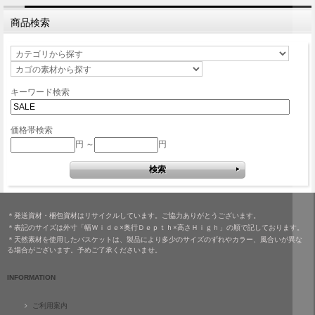
商品検索
キーワード検索
価格帯検索
円 ～
円
＊発送資材・梱包資材はリサイクルしています。ご協力ありがとうございます。
＊表記のサイズは外寸「幅Ｗｉｄｅ×奥行Ｄｅｐｔｈ×高さＨｉｇｈ」の順で記しております。
＊天然素材を使用したバスケットは、製品により多少のサイズのずれやカラー、風合いが異な
る場合がございます。予めご了承くださいませ。
INFORMATION
ご利用案内