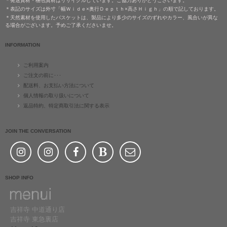
＊発送資材・梱包資材はリサイクルしています。ご協力ありがとうございます。
＊表記のサイズは外寸「幅Ｗｉｄｅ×奥行Ｄｅｐｔｈ×高さＨｉｇｈ」の順で記しております。
＊天然素材を使用したバスケットは、製品により多少のサイズのずれやカラー、風合いが異な
る場合がございます。予めご了承くださいませ。
INFORMATION
ご利用案内
ご注文の前に･･･
配送料、お支払い方法について
個人情報の取り扱いについて
返品特約、特定商取引法に関する表示
JOIN THE CONVERSATION
SHOP INFO
吉祥寺 中道通り店
吉祥寺 東急裏店